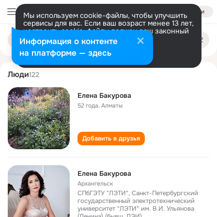
Войти
Мы используем cookie-файлы, чтобы улучшить
сервисы для вас. Если ваш возраст менее 13 лет,
настроить cookie-файлы должен ваш законный
elena bakurova
Поиск
представитель.
Больше информации
Информация о контенте
по
людям
Разрешить все
Настроить
на платформе — здесь
Люди
122
Елена Бакурова
52 года
,
Алматы
Добавить в друзья
Елена Бакурова
Архангельск
СПбГЭТУ "ЛЭТИ", Санкт-Петербургский
государственный электротехнический
университет "ЛЭТИ" им. В.И. Ульянова
(Ленина) (бывш. ЛЭИ)