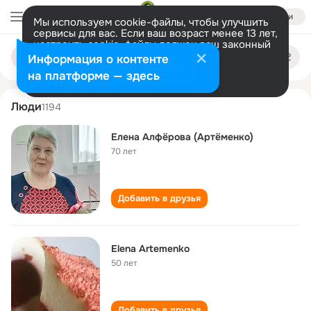
Войти
Мы используем cookie-файлы, чтобы улучшить
сервисы для вас. Если ваш возраст менее 13 лет,
настроить cookie-файлы должен ваш законный
elena artemenko
Поиск
представитель.
Больше информации
Информация о контенте
по
людям
Разрешить все
Настроить
на платформе — здесь
Люди
1194
Елена Алфëрова (Артëменко)
70 лет
Добавить в друзья
Elena Artemenko
50 лет
Добавить в друзья