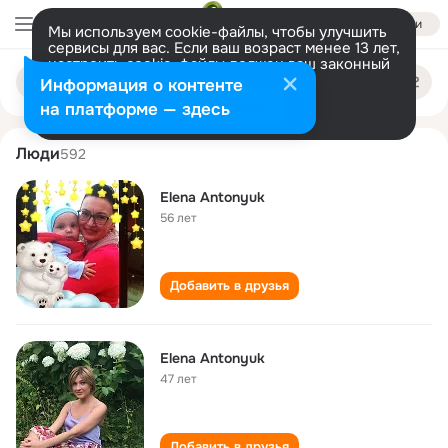
Войти
Мы используем cookie-файлы, чтобы улучшить
сервисы для вас. Если ваш возраст менее 13 лет,
настроить cookie-файлы должен ваш законный
elena antonyuk
Поиск
представитель.
Больше информации
Информация о контенте
по
людям
Разрешить все
Настроить
на платформе — здесь
Люди
592
Elena Antonyuk
56 лет
Добавить в друзья
Elena Antonyuk
47 лет
Добавить в друзья