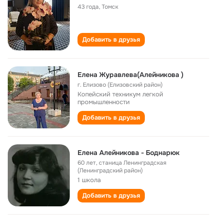
43 года
,
Томск
Добавить в друзья
Елена Журавлева(Aлейникова )
г. Елизово (Елизовский район)
Копейский техникум легкой
промышленности
Добавить в друзья
Елена Алейникова - Боднарюк
60 лет
,
станица Ленинградская
(Ленинградский район)
1 школа
Добавить в друзья