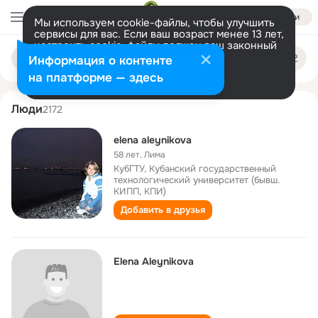
Войти
Мы используем cookie-файлы, чтобы улучшить
сервисы для вас. Если ваш возраст менее 13 лет,
настроить cookie-файлы должен ваш законный
elena aleynikova
Поиск
представитель.
Больше информации
Информация о контенте
по
людям
Разрешить все
Настроить
на платформе — здесь
Люди
2172
elena aleynikova
58 лет
,
Лима
КубГТУ, Кубанский государственный
технологический университет (бывш.
КИПП, КПИ)
Добавить в друзья
Elena Aleynikova