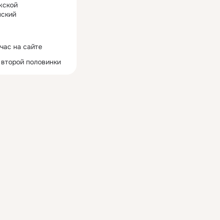
жской
ский
час на сайте
 второй половинки