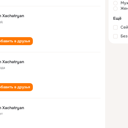
Му
Жен
n Xachatryan
Ещё
од
Сей
Без
бавить в друзья
n Xachatryan
ода
бавить в друзья
n Xachatryan
ет