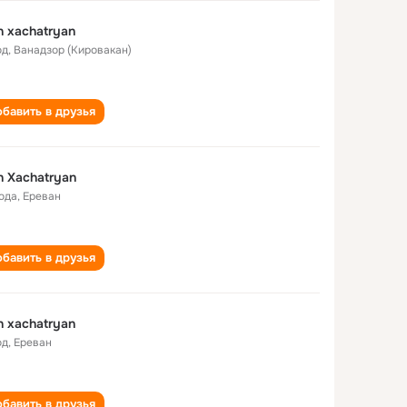
n xachatryan
од
,
Ванадзор (Кировакан)
бавить в друзья
n Xachatryan
года
,
Ереван
бавить в друзья
n xachatryan
од
,
Ереван
бавить в друзья