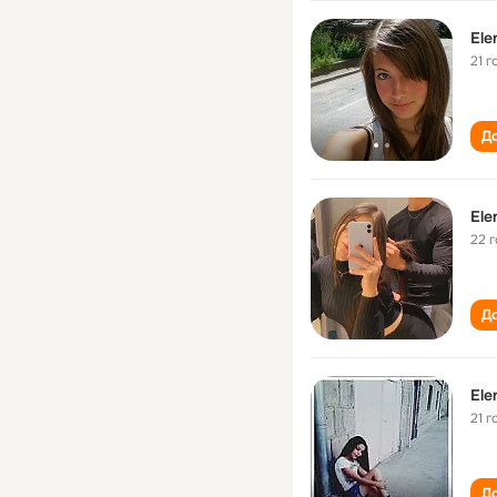
Ele
21 г
До
Ele
22 
До
Ele
21 г
До