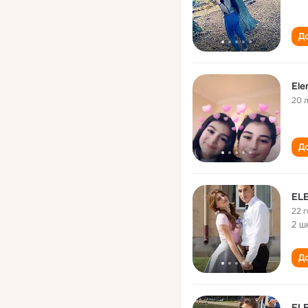
До
Ele
20 
До
EL
22 
2 ш
До
EL