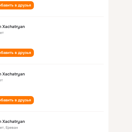
бавить в друзья
n Xachatryan
лет
бавить в друзья
n Xachatryan
ет
бавить в друзья
n Xachatryan
лет
,
Ереван