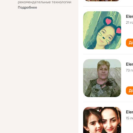
рекомендательные технологии
Подробнее
Ele
21 г
До
Ele
73 г
До
Ele
15 л