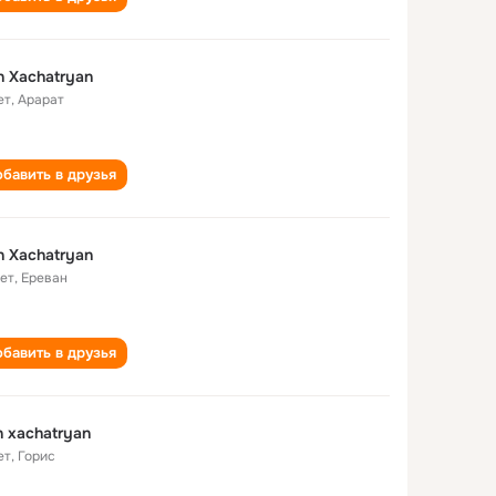
n Xachatryan
ет
,
Арарат
бавить в друзья
n Xachatryan
лет
,
Ереван
бавить в друзья
n xachatryan
ет
,
Горис