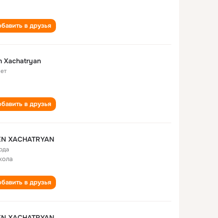
бавить в друзья
n Xachatryan
лет
бавить в друзья
EN XACHATRYAN
года
кола
бавить в друзья
EN XACHATRYAN