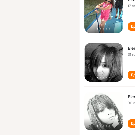
17 л
До
Ele
31 г
До
Ele
30 
До