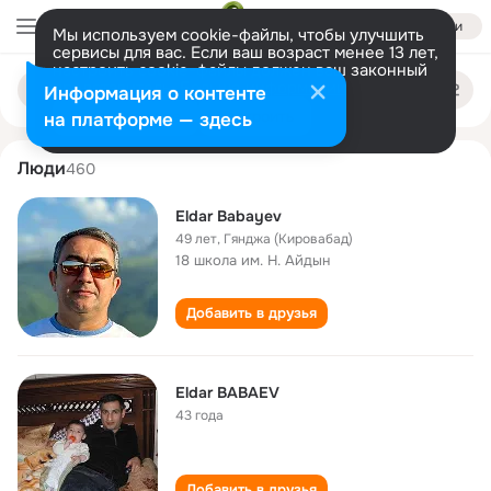
Войти
Мы используем cookie-файлы, чтобы улучшить
сервисы для вас. Если ваш возраст менее 13 лет,
настроить cookie-файлы должен ваш законный
eldar babaev
Поиск
представитель.
Больше информации
Информация о контенте
по
людям
Разрешить все
Настроить
на платформе — здесь
Люди
460
Eldar Babayev
49 лет
,
Гянджа (Кировабад)
18 школа им. Н. Айдын
Добавить в друзья
Eldar BABAEV
43 года
Добавить в друзья