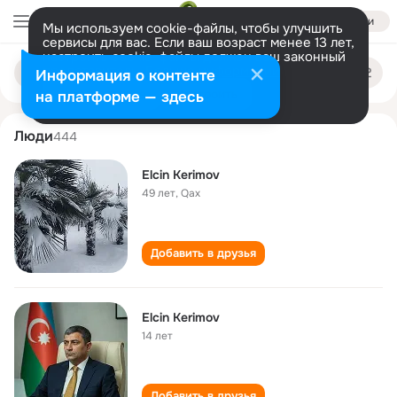
Войти
Мы используем cookie-файлы, чтобы улучшить
сервисы для вас. Если ваш возраст менее 13 лет,
настроить cookie-файлы должен ваш законный
elcin kerimov
Поиск
представитель.
Больше информации
Информация о контенте
по
людям
Разрешить все
Настроить
на платформе — здесь
Люди
444
Elcin Kerimov
49 лет
,
Qax
Добавить в друзья
Elcin Kerimov
14 лет
Добавить в друзья