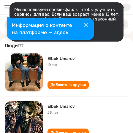
Войти
Мы используем cookie-файлы, чтобы улучшить
сервисы для вас. Если ваш возраст менее 13 лет,
настроить cookie-файлы должен ваш законный
elbek umarov
Поиск
представитель.
Больше информации
Информация о контенте
по
людям
Разрешить все
Настроить
на платформе — здесь
Люди
177
Elbek Umarov
19 лет
Добавить в друзья
Elbek Umarov
26 лет
Добавить в друзья