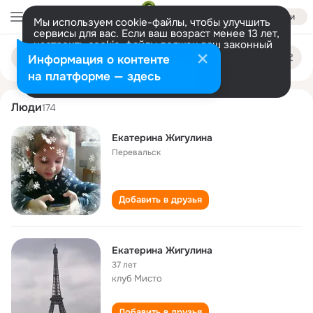
Войти
Мы используем cookie-файлы, чтобы улучшить
сервисы для вас. Если ваш возраст менее 13 лет,
настроить cookie-файлы должен ваш законный
ekaterina zhigulina
Поиск
представитель.
Больше информации
Информация о контенте
по
людям
Разрешить все
Настроить
на платформе — здесь
Люди
174
Екатерина Жигулина
Перевальск
Добавить в друзья
Екатерина Жигулина
37 лет
клуб Мисто
Добавить в друзья