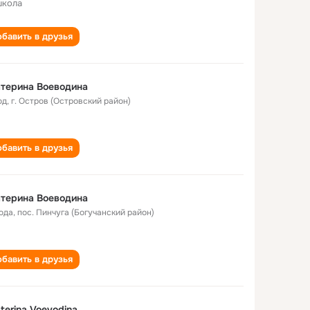
школа
бавить в друзья
терина Воеводина
од
,
г. Остров (Островский район)
бавить в друзья
терина Воеводина
года
,
пос. Пинчуга (Богучанский район)
бавить в друзья
terina Voevodina