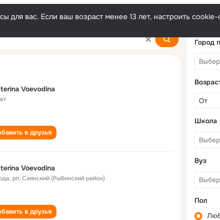
ы для вас. Если ваш возраст менее 13 лет, настроить cooki
dina
Город 
Возрас
terina Voevodina
лет
Школа
бавить в друзья
Вуз
terina Voevodina
года
,
рп. Саянский (Рыбинский район)
Пол
бавить в друзья
Лю