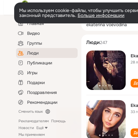
Мы используем cookie-файлы, чтобы улучшить сервис
законный представитель.
Больше информации
Левая
Поиск
Главная
ekaterina voevo
колонка
по
людям
Видео
Люди
247
Группы
Люди
Eka
28 
Публикации
Игры
Подарки
До
Поздравления
Рекомендации
Eka
Сменить язык
33 
Рекламодателям
Помощь
Новости
Ещё
До
Мы применяем