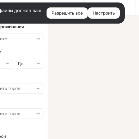
Войти
e-файлы должен ваш
Разрешить все
Настроить
Правая
колонка
проживания
т
бой