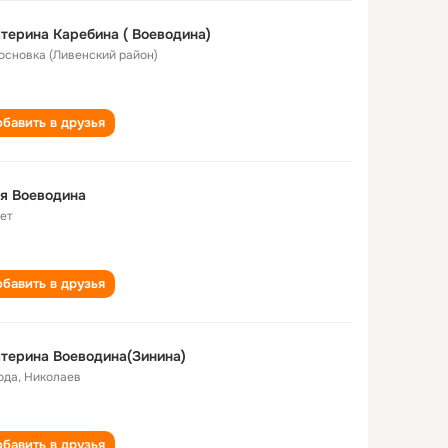
терина Каребина ( Воеводина)
Сосновка (Ливенский район)
бавить в друзья
я Воеводина
лет
бавить в друзья
терина Воеводина(Зинина)
ода
,
Николаев
бавить в друзья