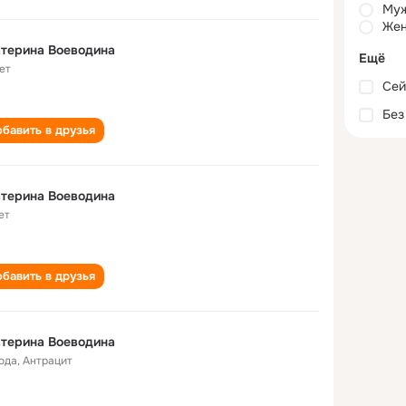
Му
Жен
терина Воеводина
Ещё
ет
Сей
Без
бавить в друзья
терина Воеводина
ет
бавить в друзья
терина Воеводина
года
,
Антрацит