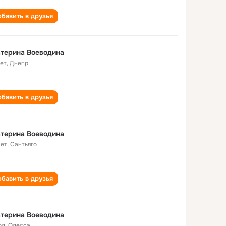
бавить в друзья
терина Воеводина
лет
,
Днепр
бавить в друзья
терина Воеводина
лет
,
Сантьяго
бавить в друзья
терина Воеводина
од
,
Одесса