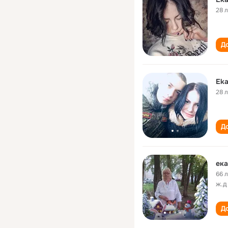
28 
До
Eka
28 
До
ека
66 
ж.д
До