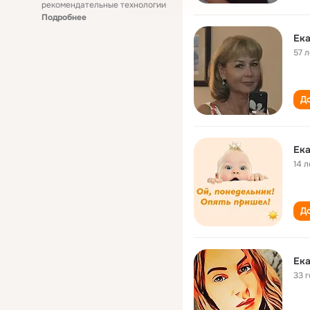
рекомендательные технологии
Подробнее
Ека
57 л
До
Ека
14 л
До
Ека
33 