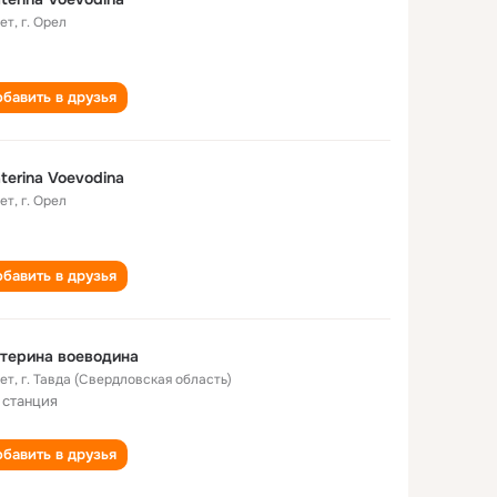
лет
,
г. Орел
бавить в друзья
terina Voevodina
лет
,
г. Орел
бавить в друзья
терина воеводина
лет
,
г. Тавда (Свердловская область)
 станция
бавить в друзья