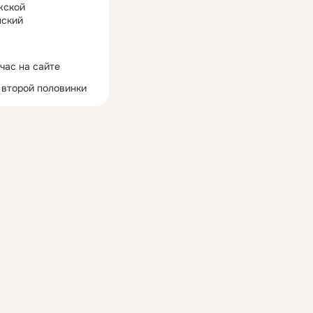
жской
ский
час на сайте
 второй половинки