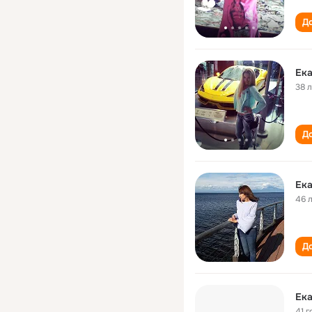
До
Ека
38 
До
Ека
46 
До
Ека
41 г