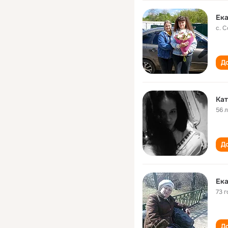
Ека
с. 
До
Кат
56 
До
Ека
73 г
До