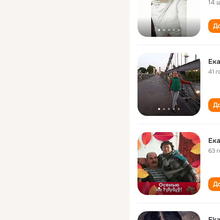
14 
До
Ека
41 г
До
Ека
63 
До
Eka