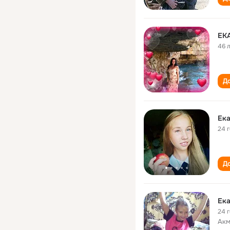
ЕК
46 
До
Ека
24 
До
Ека
24 
Акм