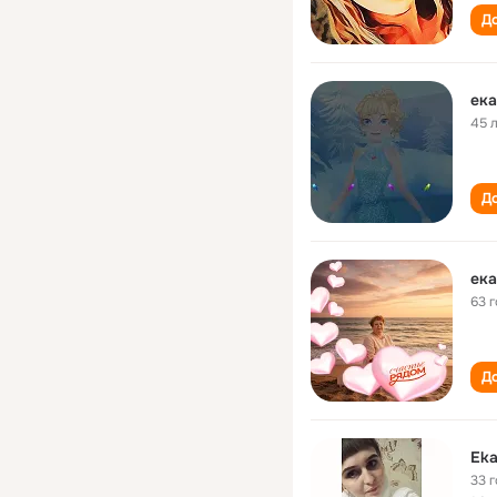
До
ека
45 
До
ека
63 
До
Eka
33 