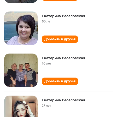
Екатерина Веселовская
60 лет
Добавить в друзья
Екатерина Веселовская
70 лет
Добавить в друзья
Екатерина Веселовская
27 лет