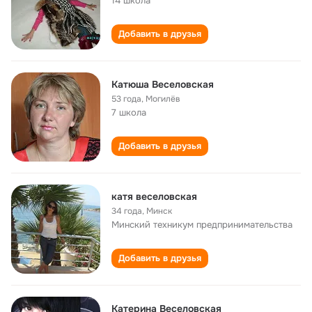
14 школа
Добавить в друзья
Катюша Веселовская
53 года
,
Могилёв
7 школа
Добавить в друзья
катя веселовская
34 года
,
Минск
Минский техникум предпринимательства
Добавить в друзья
Катерина Веселовская