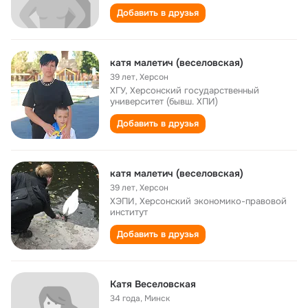
Добавить в друзья
катя малетич (веселовская)
39 лет
,
Херсон
ХГУ, Херсонский государственный
университет (бывш. ХПИ)
Добавить в друзья
катя малетич (веселовская)
39 лет
,
Херсон
ХЭПИ, Херсонский экономико-правовой
институт
Добавить в друзья
Катя Веселовская
34 года
,
Минск