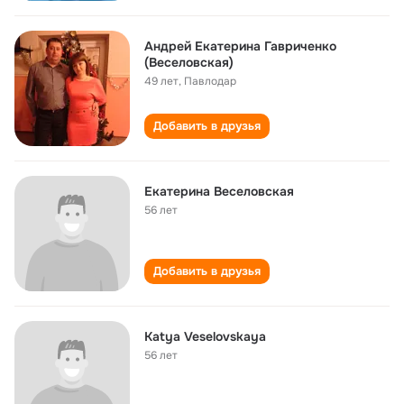
Андрей Екатерина Гавриченко
(Веселовская)
49 лет
,
Павлодар
Добавить в друзья
Екатерина Веселовская
56 лет
Добавить в друзья
Katya Veselovskaya
56 лет