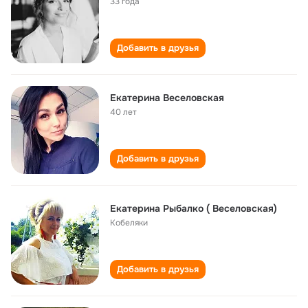
33 года
Добавить в друзья
Екатерина Веселовская
40 лет
Добавить в друзья
Екатерина Рыбалко ( Веселовская)
Кобеляки
Добавить в друзья