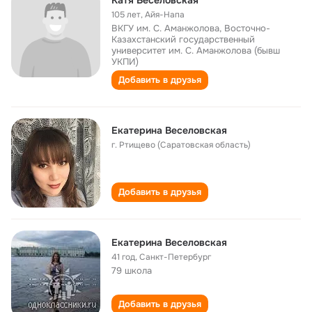
Катя Веселовская
105 лет
,
Айя-Напа
ВКГУ им. С. Аманжолова, Восточно-
Казахстанский государственный
университет им. С. Аманжолова (бывш
УКПИ)
Добавить в друзья
Екатерина Bеселовская
г. Ртищево (Саратовская область)
Добавить в друзья
Екатерина Веселовская
41 год
,
Санкт-Петербург
79 школа
Добавить в друзья