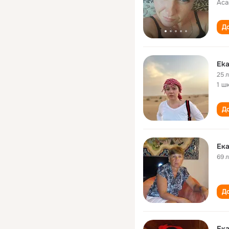
Аса
До
Eka
25 
1 ш
До
Ека
69 
До
Ека