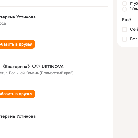
Му
Жен
терина Устинова
Ещё
года
Сей
Без
бавить в друзья
《Екатерина》♡♡ USTINOVA
ет
,
г. Большой Камень (Приморский край)
бавить в друзья
терина Устинова