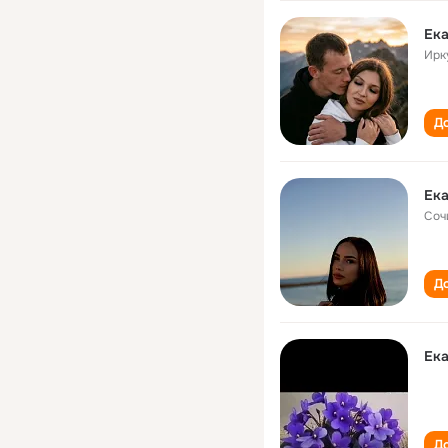
Ека
Ирк
До
Ека
Соч
До
Ека
До