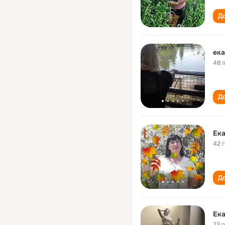
До
ека
48 
До
Ека
42 
До
Ека
23 