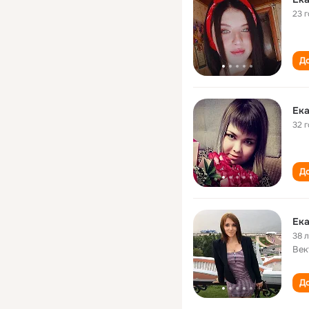
23 
До
32 
До
Ека
38 
Век
До