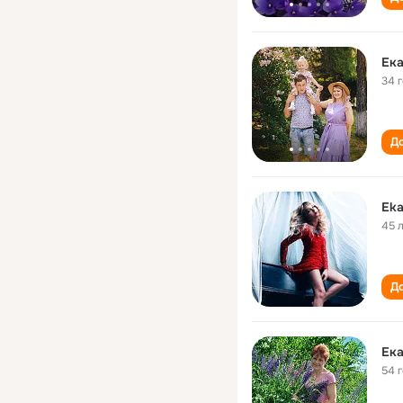
Ека
34 
До
Eka
45 
До
Ека
54 