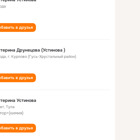
года
бавить в друзья
Екатерина Друнецова (Устинова )
года
,
г. Курлово (Гусь-Хрустальный район)
бавить в друзья
терина Устинова
лет
,
Тула
тор+(химия)
бавить в друзья