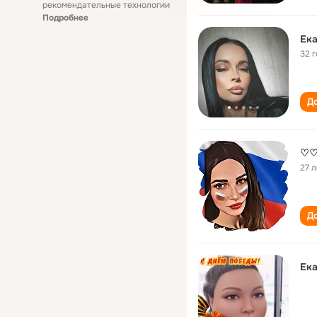
рекомендательные технологии
Подробнее
Ека
32 
До
♡♡
27 л
До
Ека