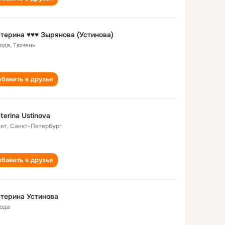
терина ♥♥♥ Зырянова (Устинова)
года
,
Тюмень
бавить в друзья
terina Ustinova
лет
,
Санкт-Петербург
бавить в друзья
терина Устинова
года