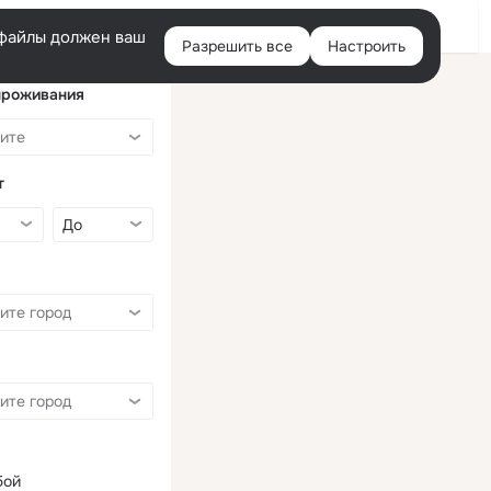
Войти
e-файлы должен ваш
Разрешить все
Настроить
Правая
колонка
проживания
т
бой