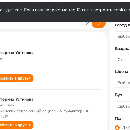
ы для вас. Если ваш возраст менее 13 лет, настроить cooki
va
Город 
Возрас
терина Устинова
лет
Школа
бавить в друзья
Вуз
терина Устинова
лет
,
Омск
камский современный социально-гуманитарный
ледж
Пол
бавить в друзья
Лю