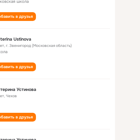
ковская школа
бавить в друзья
terina Ustinova
лет
,
г. Звенигород (Московская область)
кола
бавить в друзья
терина Устинова
лет
,
Чехов
бавить в друзья
терина Устинова