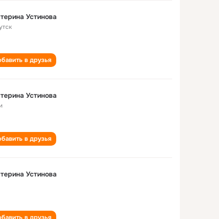
терина Устинова
утск
бавить в друзья
терина Устинова
и
бавить в друзья
терина Устинова
бавить в друзья