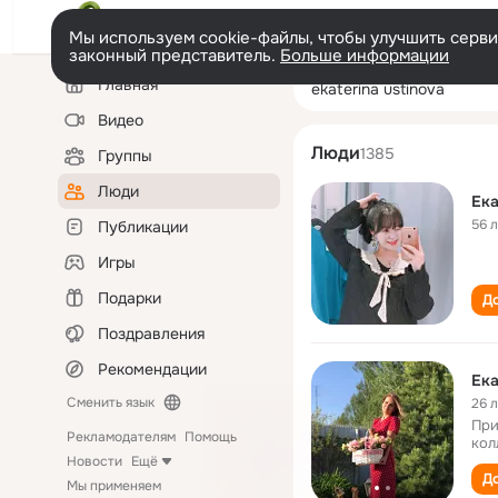
Мы используем cookie-файлы, чтобы улучшить сервис
законный представитель.
Больше информации
Левая
Поиск
Главная
ekaterina ustino
колонка
по
людям
Видео
Люди
1385
Группы
Люди
Ека
56 
Публикации
Игры
Подарки
До
Поздравления
Рекомендации
Ека
Сменить язык
26 
При
Рекламодателям
Помощь
кол
Новости
Ещё
До
Мы применяем