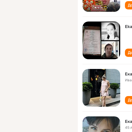
До
Eka
До
Ека
Ива
До
Ека
45 