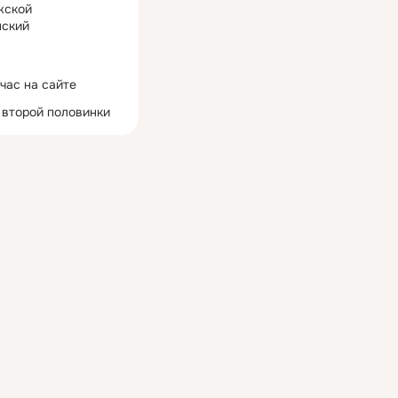
жской
ский
час на сайте
 второй половинки