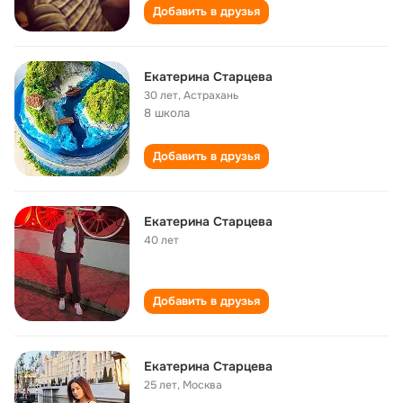
Добавить в друзья
Екатерина Старцева
30 лет
,
Астрахань
8 школа
Добавить в друзья
Екатерина Старцева
40 лет
Добавить в друзья
Екатерина Старцева
25 лет
,
Москва