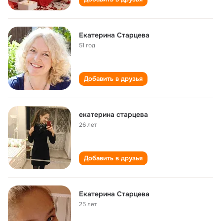
Екатерина Старцева
51 год
Добавить в друзья
екатерина старцева
26 лет
Добавить в друзья
Екатерина Старцева
25 лет