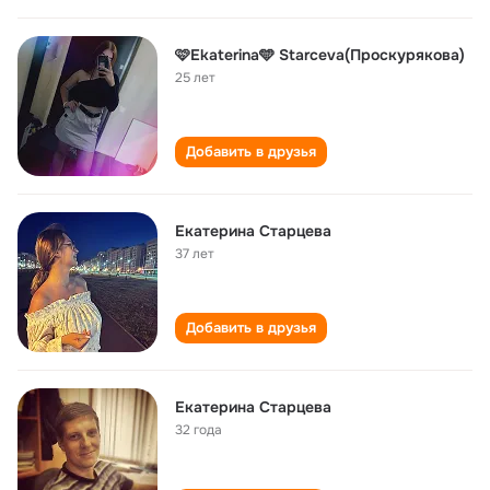
🩷Ekaterina🩵 Starceva(Проскурякова)
25 лет
Добавить в друзья
Екатерина Старцева
37 лет
Добавить в друзья
Екатерина Старцева
32 года