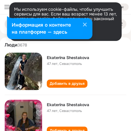
Войти
Мы используем cookie-файлы, чтобы улучшить
сервисы для вас. Если ваш возраст менее 13 лет,
настроить cookie-файлы должен ваш законный
ekaterina shestakova
Поиск
представитель.
Больше информации
Информация о контенте
по
людям
Разрешить все
Настроить
на платформе — здесь
Люди
3678
Ekaterina Shestakova
47 лет
,
Севастополь
Добавить в друзья
Ekaterina Shestakova
47 лет
,
Севастополь
Добавить в друзья