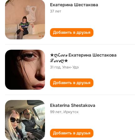
Екатерина Шестакова
37 лет
Добавить в друзья
★ღℒℴѵℯ Екатерина Шестакова
ℒℴѵℯღ★
31 год
,
Улан-Удэ
Добавить в друзья
Ekaterina Shestakova
99 лет
,
Иркутск
Добавить в друзья