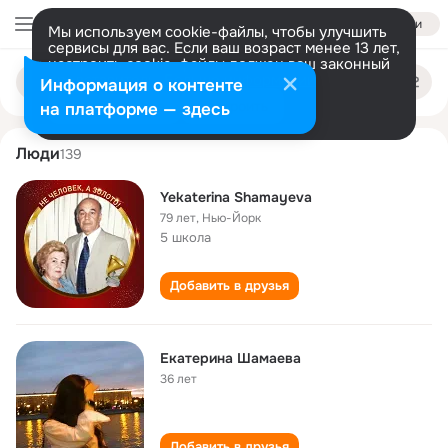
Войти
Мы используем cookie-файлы, чтобы улучшить
сервисы для вас. Если ваш возраст менее 13 лет,
настроить cookie-файлы должен ваш законный
ekaterina shamaeva
Поиск
представитель.
Больше информации
Информация о контенте
по
людям
Разрешить все
Настроить
на платформе — здесь
Люди
139
Yekaterina Shamayeva
79 лет
,
Нью-Йорк
5 школа
Добавить в друзья
Екатерина Шамаева
36 лет
Добавить в друзья