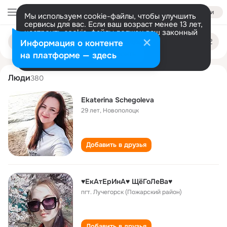
Войти
Мы используем cookie-файлы, чтобы улучшить
сервисы для вас. Если ваш возраст менее 13 лет,
настроить cookie-файлы должен ваш законный
ekaterina schegoleva
Поиск
представитель.
Больше информации
Информация о контенте
по
людям
Разрешить все
Настроить
на платформе — здесь
Люди
380
Ekaterina Schegoleva
29 лет
,
Новополоцк
Добавить в друзья
♥ЕкАтЕрИнА♥ ЩёГоЛеВа♥
пгт. Лучегорск (Пожарский район)
Добавить в друзья