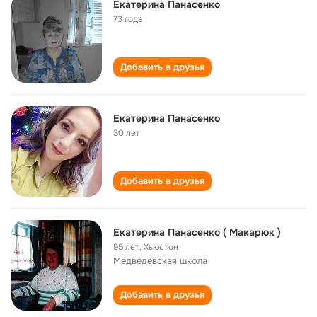
Екатерина Панасенко
73 года
Добавить в друзья
Екатерина Панасенко
30 лет
Добавить в друзья
Екатерина Панасенко ( Макарюк )
95 лет
,
Хьюстон
Медведевская школа
Добавить в друзья