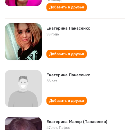
Добавить в друзья
Екатерина Панасенко
33 года
Добавить в друзья
Екатерина Панасенко
56 лет
Добавить в друзья
Екатерина Маляр (Панасенко)
47 лет
,
Пафос