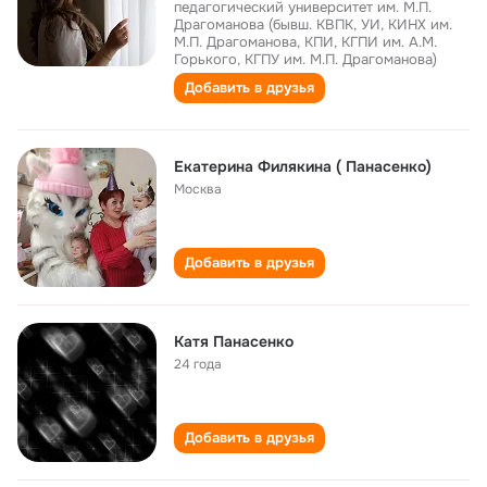
педагогический университет им. М.П.
Драгоманова (бывш. КВПК, УИ, КИНХ им.
М.П. Драгоманова, КПИ, КГПИ им. А.М.
Горького, КГПУ им. М.П. Драгоманова)
Добавить в друзья
Екатерина Филякина ( Панасенко)
Москва
Добавить в друзья
Катя Панасенко
24 года
Добавить в друзья