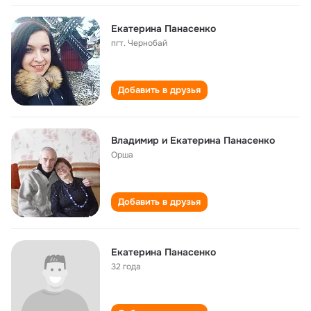
Екатерина Панасенко
пгт. Чернобай
Добавить в друзья
Владимир и Екатерина Панасенко
Орша
Добавить в друзья
Екатерина Панасенко
32 года