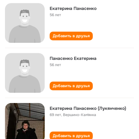
Екатерина Панасенко
56 лет
Добавить в друзья
Панасенко Екатерина
56 лет
Добавить в друзья
Екатерина Панасенко (Лукянченко)
69 лет
,
Вершино-Кам`янка
Добавить в друзья