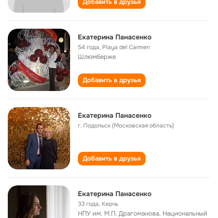
Добавить в друзья
Екатерина Панасенко
54 года
,
Playa del Carmen
Шлюмберже
Добавить в друзья
Екатерина Панасенко
г. Подольск (Московская область)
Добавить в друзья
Екатерина Панасенко
33 года
,
Керчь
НПУ им. М.П. Драгоманова, Национальный