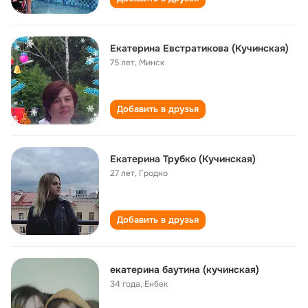
Екатерина Евстратикова (Кучинская)
75 лет
,
Минск
Добавить в друзья
Екатерина Трубко (Кучинская)
27 лет
,
Гродно
Добавить в друзья
екатерина баутина (кучинская)
34 года
,
Енбек