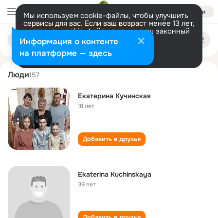
Войти
Мы используем cookie-файлы, чтобы улучшить
сервисы для вас. Если ваш возраст менее 13 лет,
настроить cookie-файлы должен ваш законный
ekaterina kuchinskaya
Поиск
представитель.
Больше информации
Информация о контенте
по
людям
Разрешить все
Настроить
на платформе — здесь
Люди
157
Екатерина Кучинская
18 лет
Добавить в друзья
Ekaterina Kuchinskaya
39 лет
Добавить в друзья