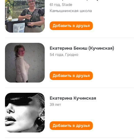
61 год
,
Stade
Камышнинская школа
Добавить в друзья
Екатерина Бекиш (Кучинская)
54 года
,
Гродно
Добавить в друзья
Екатерина Кучинская
39 лет
Добавить в друзья