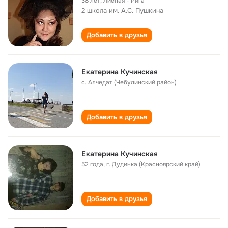
38 лет
,
Лиепая - Рига
2 школа им. А.С. Пушкина
Добавить в друзья
Екатерина Кучинская
с. Алчедат (Чебулинский район)
Добавить в друзья
Екатерина Кучинская
52 года
,
г. Дудинка (Красноярский край)
Добавить в друзья