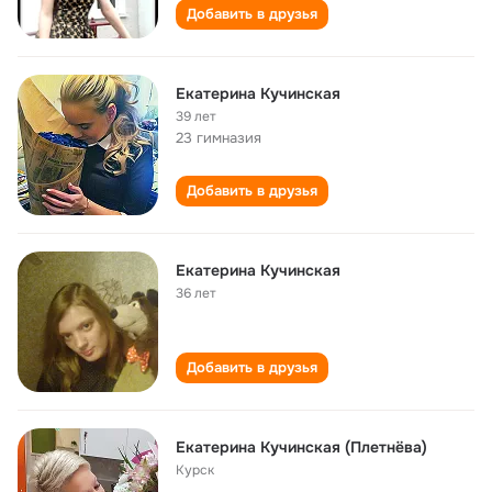
Добавить в друзья
Екатерина Кучинская
39 лет
23 гимназия
Добавить в друзья
Екатерина Кучинская
36 лет
Добавить в друзья
Екатерина Кучинская (Плетнёва)
Курск