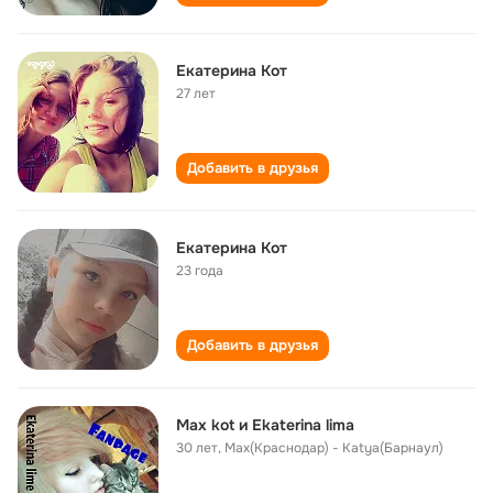
Екатерина Кот
27 лет
Добавить в друзья
Екатерина Кот
23 года
Добавить в друзья
Max kot и Ekaterina lima
30 лет
,
Max(Краснодар) - Katya(Барнаул)