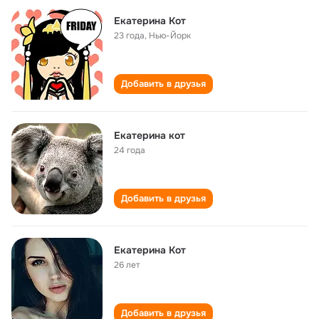
Екатерина Кот
23 года
,
Нью-Йорк
Добавить в друзья
Екатерина кот
24 года
Добавить в друзья
Екатерина Кот
26 лет
Добавить в друзья