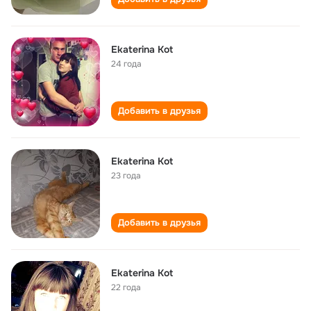
Ekaterina Kot
24 года
Добавить в друзья
Ekaterina Kot
23 года
Добавить в друзья
Ekaterina Kot
22 года