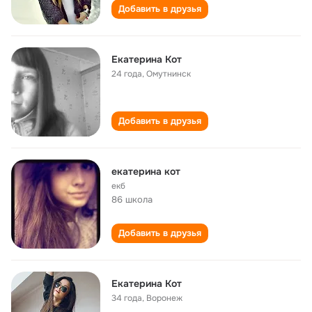
Добавить в друзья
Екатерина Кот
24 года
,
Омутнинск
Добавить в друзья
екатерина кот
екб
86 школа
Добавить в друзья
Екатерина Кот
34 года
,
Воронеж