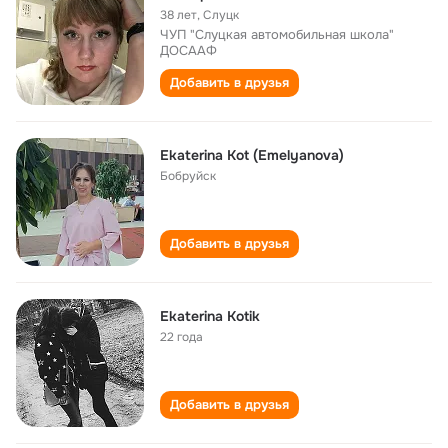
38 лет
,
Слуцк
ЧУП "Слуцкая автомобильная школа"
ДОСААФ
Добавить в друзья
Ekaterina Kot (Emelyanova)
Бобруйск
Добавить в друзья
Ekaterina Kotik
22 года
Добавить в друзья