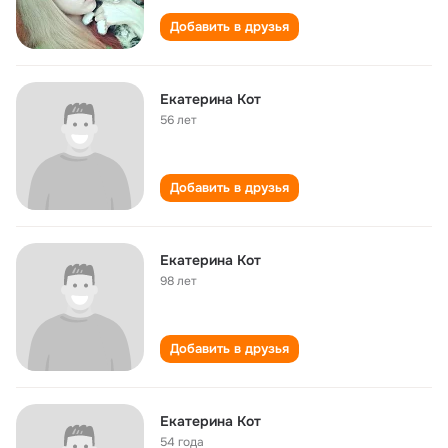
Добавить в друзья
Екатерина Кот
56 лет
Добавить в друзья
Екатерина Кот
98 лет
Добавить в друзья
Екатерина Кот
54 года