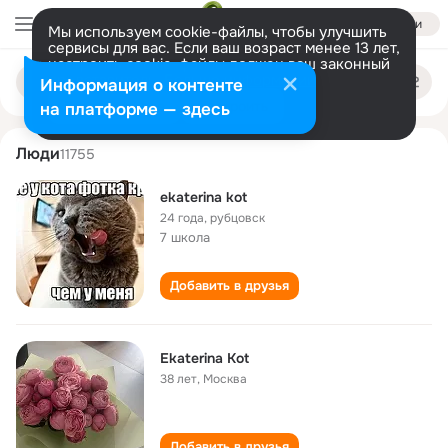
Войти
Мы используем cookie-файлы, чтобы улучшить
сервисы для вас. Если ваш возраст менее 13 лет,
настроить cookie-файлы должен ваш законный
ekaterina kot
Поиск
представитель.
Больше информации
Информация о контенте
по
людям
Разрешить все
Настроить
на платформе — здесь
Люди
11755
ekaterina kot
24 года
,
рубцовск
7 школа
Добавить в друзья
Ekaterina Kot
38 лет
,
Москва
Добавить в друзья