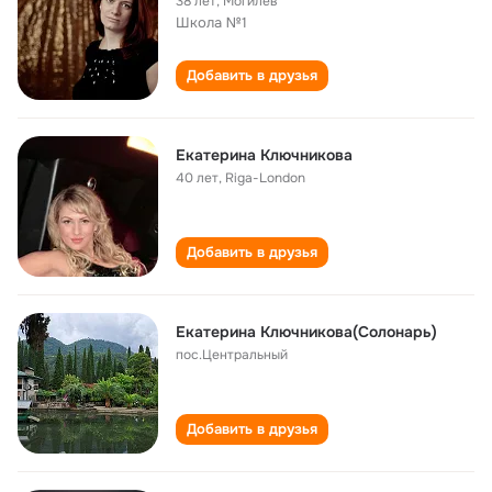
38 лет
,
Могилёв
Школа №1
Добавить в друзья
Екатерина Ключникова
40 лет
,
Riga-London
Добавить в друзья
Екатерина Ключникова(Солонарь)
пос.Центральный
Добавить в друзья