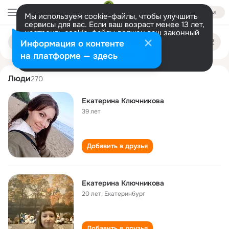
Войти
Мы используем cookie-файлы, чтобы улучшить
сервисы для вас. Если ваш возраст менее 13 лет,
настроить cookie-файлы должен ваш законный
ekaterina klyuchnikova
Поиск
представитель.
Больше информации
Информация о контенте
по
людям
Разрешить все
Настроить
на платформе — здесь
Люди
270
Екатерина Ключникова
39 лет
Добавить в друзья
Екатерина Ключникова
20 лет
,
Екатеринбург
Добавить в друзья