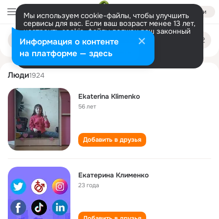
Войти
Мы используем cookie-файлы, чтобы улучшить
сервисы для вас. Если ваш возраст менее 13 лет,
настроить cookie-файлы должен ваш законный
ekaterina klimenko
Поиск
представитель.
Больше информации
Информация о контенте
по
людям
Разрешить все
Настроить
на платформе — здесь
Люди
1924
Ekaterina Klimenko
56 лет
Добавить в друзья
Екатерина Клименко
23 года
Добавить в друзья