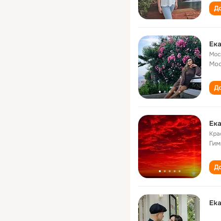
До
Ека
Мос
Мос
До
Ека
Кра
Гим
До
Eka