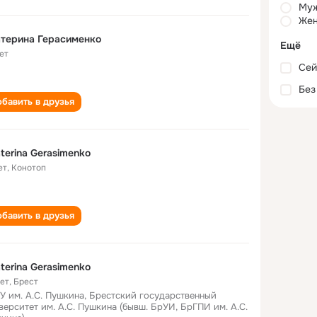
Му
Жен
терина Герасименко
Ещё
ет
Сей
Без
бавить в друзья
terina Gerasimenko
ет
,
Конотоп
бавить в друзья
terina Gerasimenko
лет
,
Брест
У им. А.С. Пушкина, Брестский государственный
верситет им. А.С. Пушкина (бывш. БрУИ, БрГПИ им. А.С.