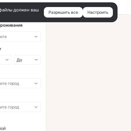
Войти
e-файлы должен ваш
Разрешить все
Настроить
Правая
колонка
проживания
т
бой