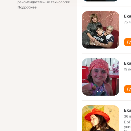
рекомендательные технологии
Подробнее
Ека
75 л
До
Eka
19 л
До
Eka
36 
БрГ
уни