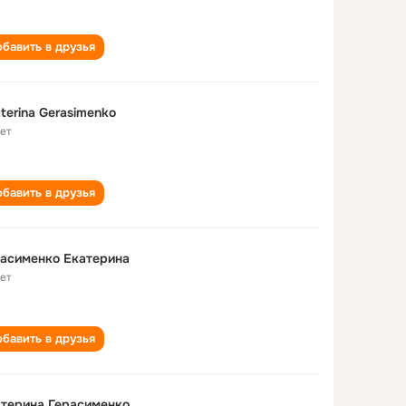
бавить в друзья
terina Gerasimenko
лет
бавить в друзья
асименко Екатерина
лет
бавить в друзья
терина Герасименко