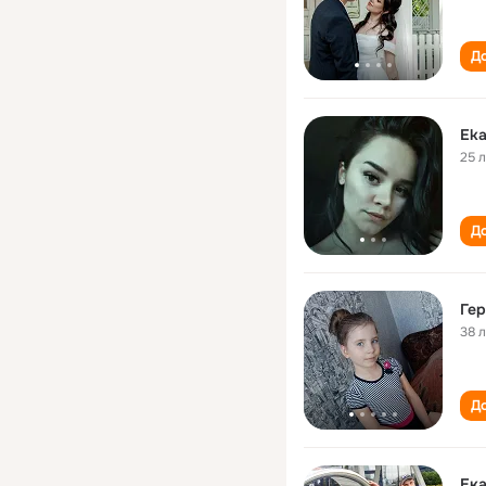
До
Eka
25 
До
Гер
38 
До
Ека