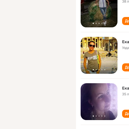
38 
До
Ека
Узд
До
Ека
35 
До