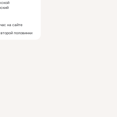
жской
ский
час на сайте
 второй половинки