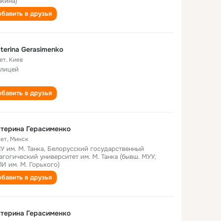
кина)
бавить в друзья
terina Gerasimenko
ет
,
Киев
 лицей
бавить в друзья
терина Герасименко
лет
,
Минск
У им. М. Танка, Белорусский государственный
агогический университет им. М. Танка (бывш. МУУ,
И им. М. Горького)
бавить в друзья
терина Герасименко