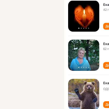
Ека
42 
До
Ека
62 
До
Ека
ОДС
До