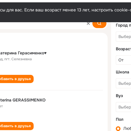
ы для вас. Если ваш возраст менее 13 лет, настроить cooki
imenko
Город 
Возрас
катерина Герасименко♥️
од
,
пгт. Селезневка
Школа
бавить в друзья
Вуз
aterina GERASSIMENKO
ет
Пол
бавить в друзья
Лю