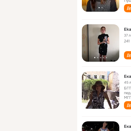
Пуш
До
Eka
37 л
241
До
Ека
45 
БГП
пед
МГП
До
Ека