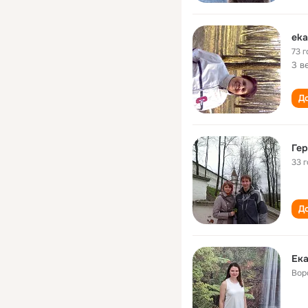
eka
73 г
3 в
До
Гер
33 
До
Ека
Вор