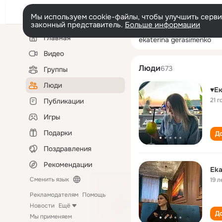
Мы используем cookie-файлы, чтобы улучшить сервис
законный представитель.
Больше информации
Левая
Поиск
Главная
ekaterina geras
колонка
по
людям
Видео
Люди
673
Группы
Люди
♥️Е
21 г
Публикации
Игры
Подарки
До
Поздравления
Рекомендации
Ek
Сменить язык
19 л
Рекламодателям
Помощь
Новости
Ещё
До
Мы применяем