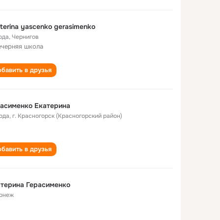
terina yascenko gerasimenko
ода
,
Чернигов
ечерняя школа
бавить в друзья
асименко Екатерина
года
,
г. Красногорск (Красногорский район)
бавить в друзья
терина Герасименко
онеж