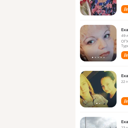
До
Ека
49 
ОГУ
Тур
До
Ек
22 
До
Ек
23 