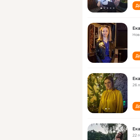
До
Ека
Нов
До
Ек
26 
До
Ек
22 