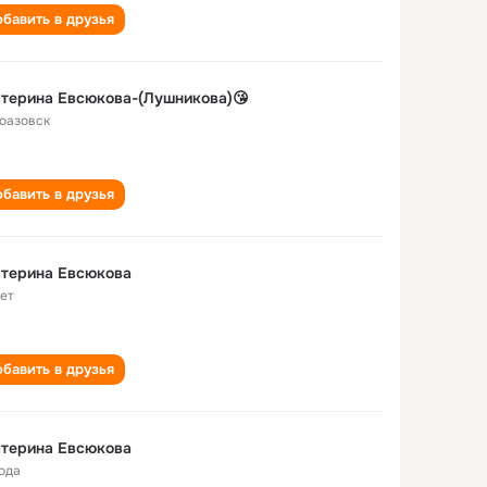
бавить в друзья
терина Евсюкова-(Лушникова)😘
оазовск
бавить в друзья
атерина Евсюкова
лет
бавить в друзья
атерина Евсюкова
года