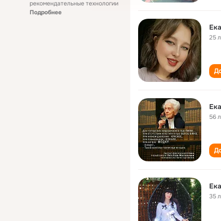
рекомендательные технологии
Подробнее
Ек
25 
До
Ек
56 
До
Ека
35 