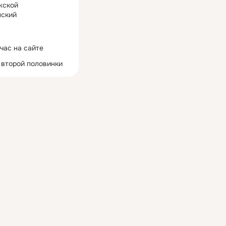
жской
ский
час на сайте
 второй половинки