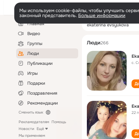
Мы используем cookie-файлы, чтобы улучшить сервис
законный представитель.
Больше информации
Левая
Поиск
Главная
ekaterina evsyu
колонка
по
людям
Видео
Люди
266
Группы
Люди
Eka
с. 
Публикации
Игры
Подарки
До
Поздравления
Рекомендации
Ек
Сменить язык
22 
Рекламодателям
Помощь
Новости
Ещё
До
Мы применяем