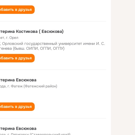
бавить в друзья
терина Костикова ( Евсюкова)
лет
,
г. Орел
, Орловский государственный университет имени И. С.
генева (бывш. ОИПИ, ОГПИ, ОГПУ)
бавить в друзья
атерина Евсюкова
года
,
г. Фатеж (Фатежский район)
бавить в друзья
атерина Евсюкова
года
,
г. Пятигорск (Ставропольский край)