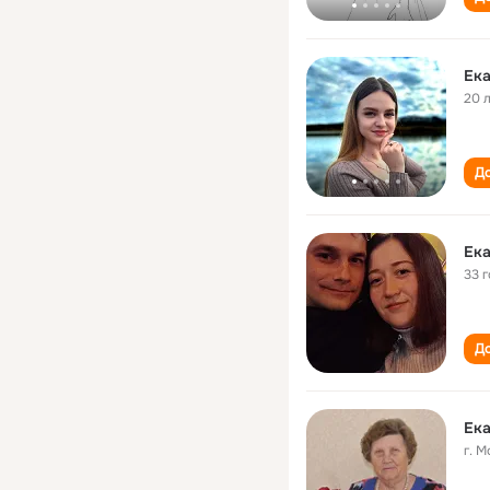
Ек
20 
До
Ек
33 
До
Ек
г. 