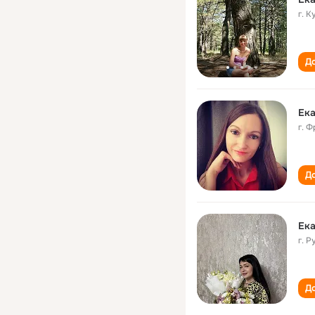
г. К
До
Ек
г. 
До
Ек
г. 
До