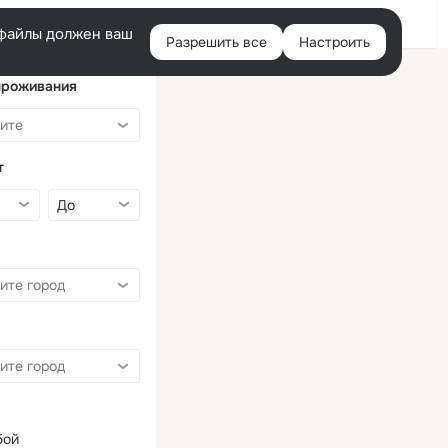
Войти
e-файлы должен ваш
Разрешить все
Настроить
Правая
колонка
проживания
т
бой