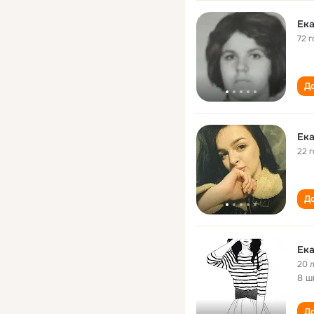
Ек
72 г
До
Ек
22 
До
Ек
20 
8 ш
До