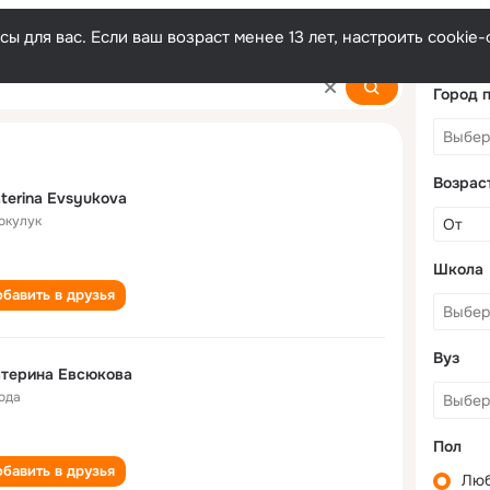
ы для вас. Если ваш возраст менее 13 лет, настроить cooki
kova
Город 
Возрас
terina Evsyukova
Сокулук
Школа
бавить в друзья
Вуз
атерина Евсюкова
года
Пол
бавить в друзья
Лю