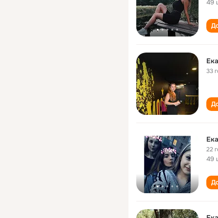
49 
До
Ек
33 
До
Ек
22 
49 
До
Ек