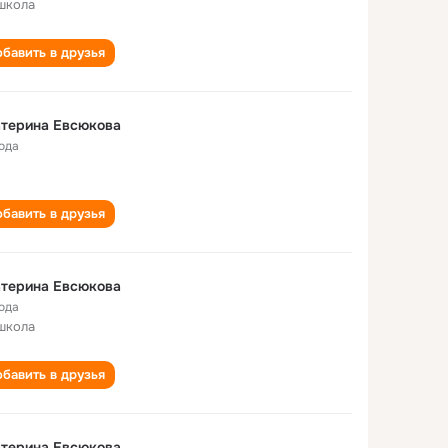
школа
бавить в друзья
атерина Евсюковa
года
бавить в друзья
атерина Евсюкова
года
школа
бавить в друзья
атерина Евсюкова