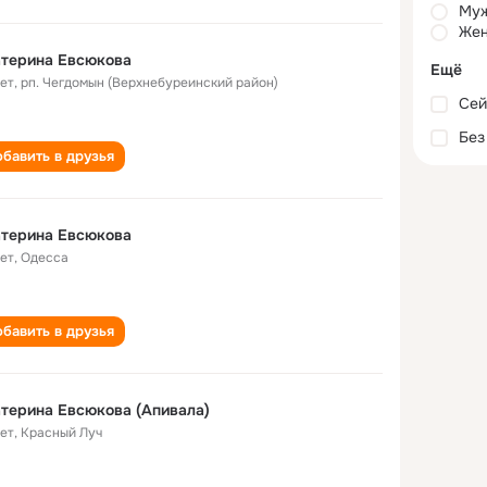
Му
Жен
атерина Евсюкова
Ещё
лет
,
рп. Чегдомын (Верхнебуреинский район)
Сей
Без
бавить в друзья
атерина Евсюкова
лет
,
Одесса
бавить в друзья
терина Евсюкова (Апивала)
лет
,
Красный Луч