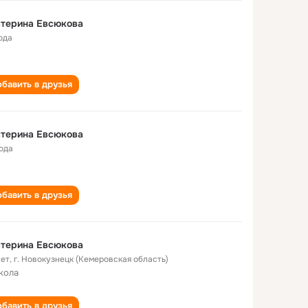
атерина Евсюкова
ода
бавить в друзья
атерина Евсюкова
года
бавить в друзья
атерина Евсюкова
лет
,
г. Новокузнецк (Кемеровская область)
кола
бавить в друзья