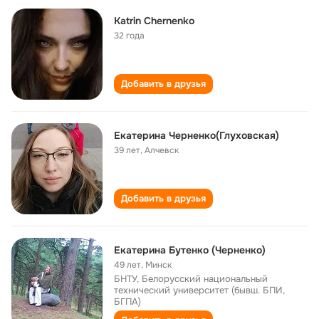
Katrin Chernenko
32 года
Добавить в друзья
Екатерина Черненко(Глуховская)
39 лет
,
Алчевск
Добавить в друзья
Екатерина Бутенко (Черненко)
49 лет
,
Минск
БНТУ, Белорусский национальный
технический университет (бывш. БПИ,
БГПА)