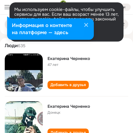
Войти
Мы используем cookie-файлы, чтобы улучшить
сервисы для вас. Если ваш возраст менее 13 лет,
настроить cookie-файлы должен ваш законный
ekaterina chernenko
Поиск
представитель.
Больше информации
Информация о контенте
по
людям
Разрешить все
Настроить
на платформе — здесь
Люди
635
Екатерина Черненко
47 лет
Добавить в друзья
Екатерина Черненко
Донецк
Добавить в друзья