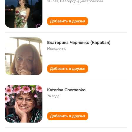
30 лет
,
Белгород-Днестровский
Добавить в друзья
Екатерина Черненко (Карабан)
Молодечно
Добавить в друзья
Katerina Chernenko
74 года
Добавить в друзья