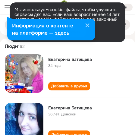
Войти
Мы используем cookie-файлы, чтобы улучшить
сервисы для вас. Если ваш возраст менее 13 лет,
настроить cookie-файлы должен ваш законный
ekaterina batischeva
Поиск
представитель.
Больше информации
Информация о контенте
по
людям
Разрешить все
Настроить
на платформе — здесь
Люди
162
Екатерина Батищева
34 года
Добавить в друзья
Екатерина Батищева
36 лет
,
Донской
Добавить в друзья