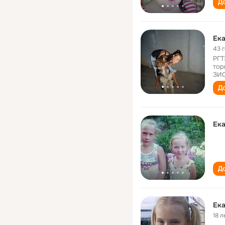
До
Ека
43 
РГТ
тор
ЗИС
До
Ека
До
Ека
18 л