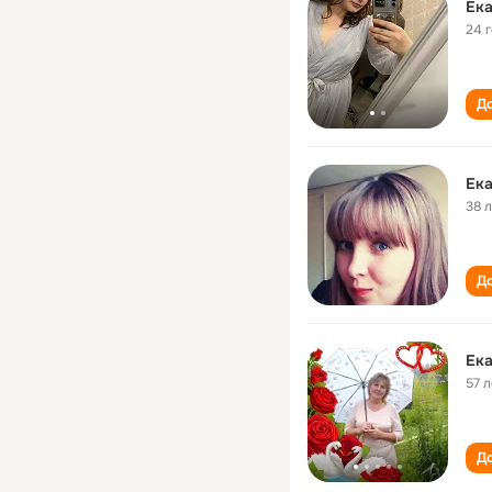
Ека
24 
До
Ека
38 
До
Ека
57 л
До