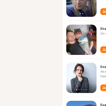
До
Eka
34 
До
Ека
46 
Гим
До
Ека