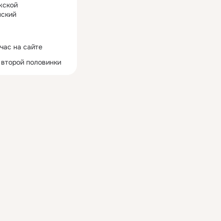
жской
ский
час на сайте
 второй половинки