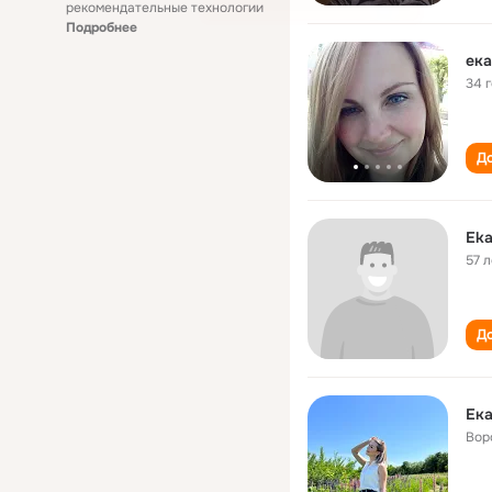
рекомендательные технологии
Подробнее
ека
34 
До
Eka
57 л
До
Ека
Вор