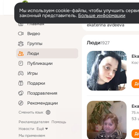
Мы используем cookie-файлы, чтобы улучшить сервис
законный представитель.
Больше информации
Левая
Поиск
Главная
ekaterina avdee
колонка
по
людям
Видео
Люди
1927
Группы
Люди
Eka
Кос
Публикации
Игры
Подарки
До
Поздравления
Рекомендации
Ека
Сменить язык
75 л
53 
Рекламодателям
Помощь
Новости
Ещё
До
Мы применяем