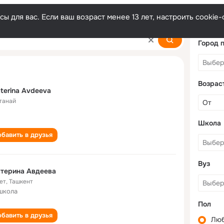
ы для вас. Если ваш возраст менее 13 лет, настроить cooki
va
Город 
Возрас
terina Avdeeva
танай
Школа
бавить в друзья
Вуз
терина Авдеева
ет
,
Ташкент
школа
Пол
бавить в друзья
Лю