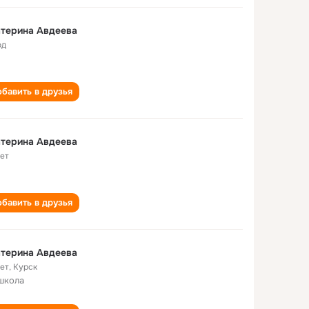
терина Авдеева
од
бавить в друзья
терина Авдеева
лет
бавить в друзья
терина Авдеева
лет
,
Курск
школа