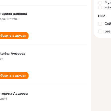
Му
Жен
терина авдеева
Ещё
года
,
Витебск
Сей
Без
бавить в друзья
terina Avdeeva
ет
бавить в друзья
терина Авдеева
онеж