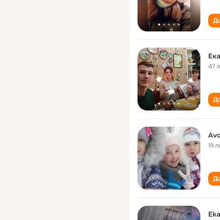
До
Ека
47 
До
Avd
19 л
До
Eka