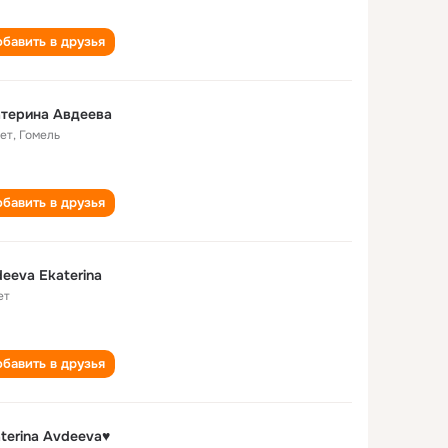
бавить в друзья
терина Авдеева
лет
,
Гомель
бавить в друзья
eeva Ekaterina
ет
бавить в друзья
terina Avdeeva♥