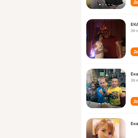
До
ЕК
39 
До
Ека
39 
До
Ека