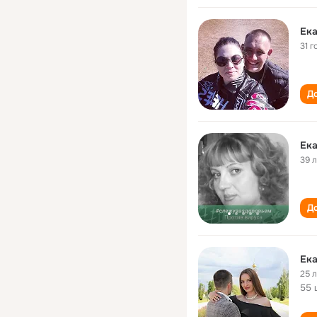
Ека
31 г
До
Ека
39 
До
Ека
25 
55 