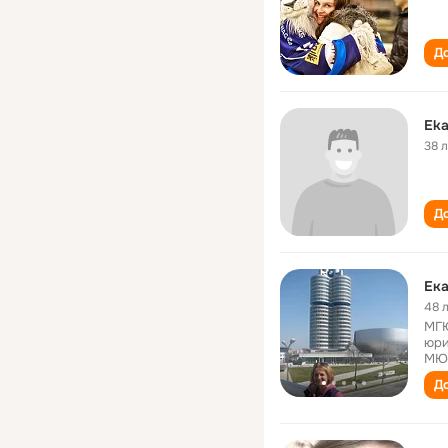
До
Eka
38 
До
Ека
48 
МГЮ
юри
МЮ
До