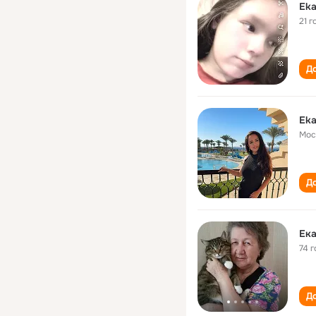
Eka
21 г
До
Eka
Мос
До
Ека
74 г
До