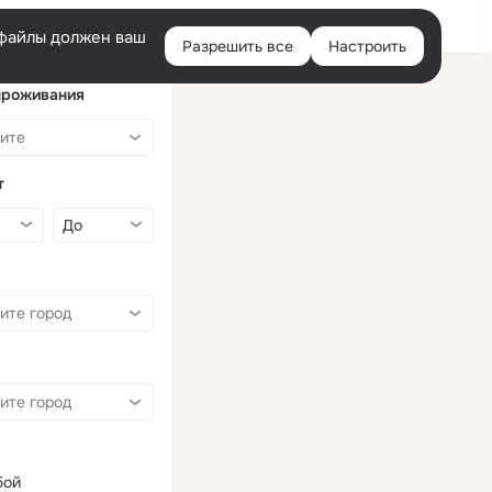
Войти
e-файлы должен ваш
Разрешить все
Настроить
Правая
колонка
проживания
т
бой