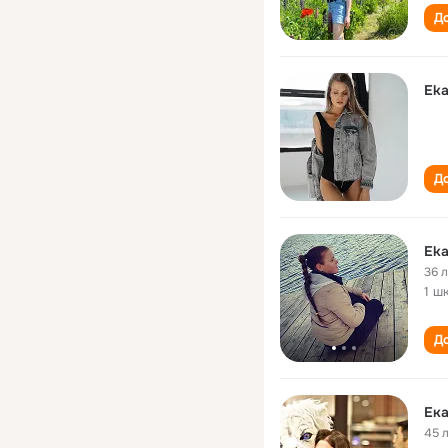
До
Eka
До
Eka
36 
1 ш
До
Ека
45 