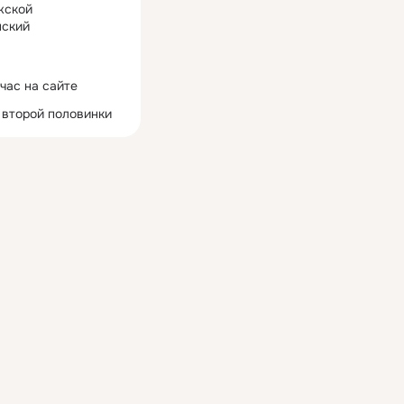
жской
ский
час на сайте
 второй половинки