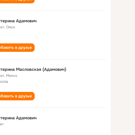
атерина Адамович
лет
,
Омск
бавить в друзья
терина Масловская (Адамович)
лет
,
Минск
кола
бавить в друзья
атерина Адамович
лет