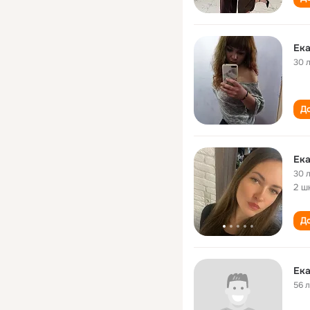
Ек
30 
До
Ека
30 
2 ш
До
Ек
56 