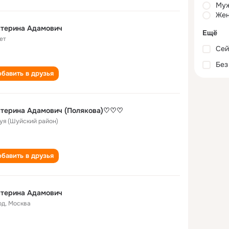
Му
Жен
атерина Адамович
Ещё
ет
Сей
Без
бавить в друзья
атерина Адамович (Полякова)♡♡♡
Шуя (Шуйский район)
бавить в друзья
атерина Адамович
од
,
Москва