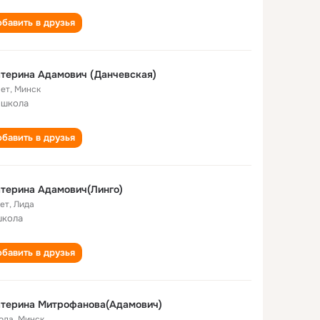
бавить в друзья
терина Адамович (Данчевская)
лет
,
Минск
 школа
бавить в друзья
терина Адамович(Линго)
лет
,
Лида
школа
бавить в друзья
атерина Митрофанова(Адамович)
года
,
Минск