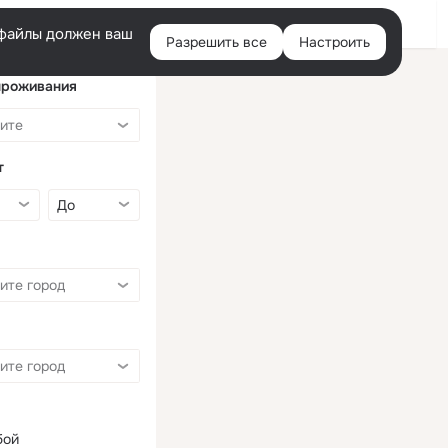
Войти
e-файлы должен ваш
Разрешить все
Настроить
Правая
колонка
проживания
т
бой