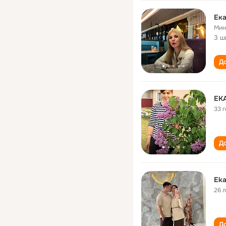
Ек
Мин
3 ш
До
ЕК
33 
До
Eka
26 
До