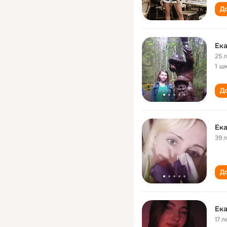
До
Ек
25 
1 ш
До
Ек
39 
До
Ек
17 л