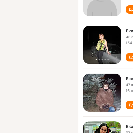
До
Ека
46 
154
До
Ека
47 
16 
До
Ек
32 