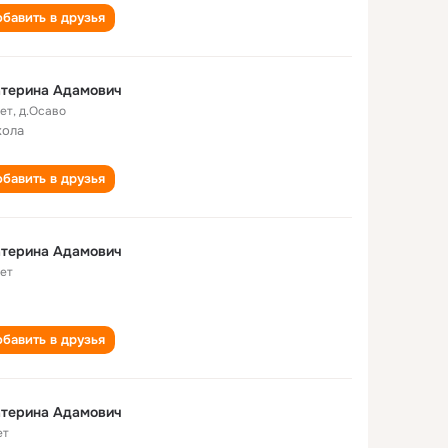
бавить в друзья
атерина Адамович
лет
,
д.Осаво
кола
бавить в друзья
атерина Адамович
лет
бавить в друзья
атерина Адамович
ет