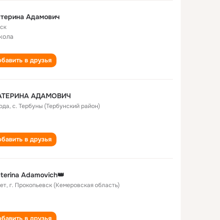
атерина Адамович
ск
кола
бавить в друзья
АТЕРИНА АДАМОВИЧ
года
,
с. Тербуны (Тербунский район)
бавить в друзья
terina Adamovich👑
лет
,
г. Прокопьевск (Кемеровская область)
бавить в друзья