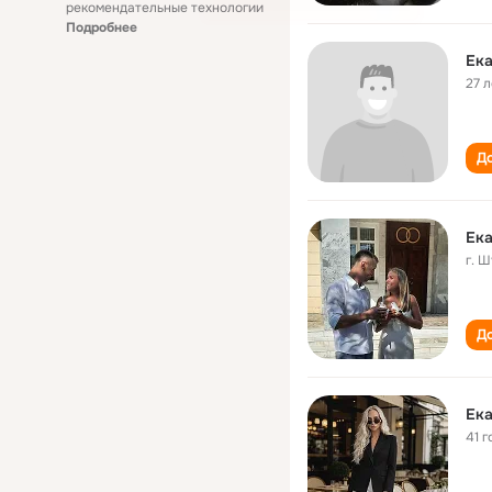
рекомендательные технологии
Подробнее
Ек
27 л
До
Ек
г. 
До
Ек
41 г