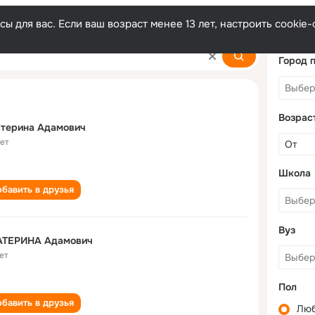
ы для вас. Если ваш возраст менее 13 лет, настроить cooki
vich
Город 
Возрас
атерина Адамович
лет
Школа
бавить в друзья
Вуз
АТЕРИНА Адамович
ет
Пол
бавить в друзья
Лю