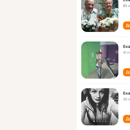
85 
До
Ек
41 г
До
Ек
30 
До