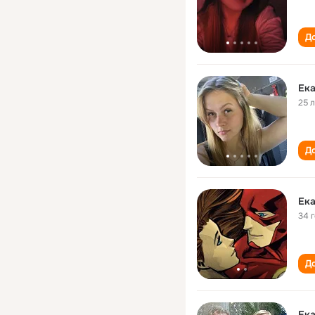
До
Ек
25 
До
Ек
34 
До
Ек