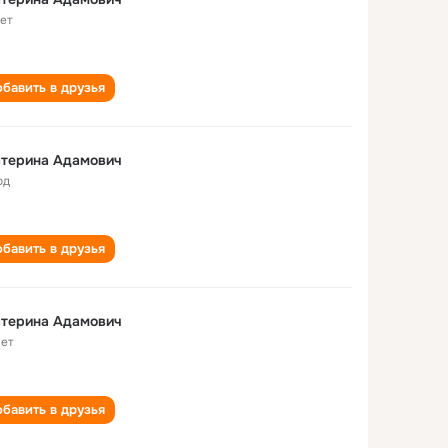
лет
бавить в друзья
атерина Адамович
од
бавить в друзья
атерина Адамович
лет
бавить в друзья