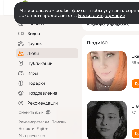
Мы используем cookie-файлы, чтобы улучшить сервис
законный представитель.
Больше информации
Левая
Поиск
Главная
ekaterina adamo
колонка
по
людям
Видео
Люди
160
Группы
Люди
Ек
56 
Публикации
Игры
Подарки
До
Поздравления
Рекомендации
ЕК
Сменить язык
37 л
Рекламодателям
Помощь
Новости
Ещё
До
Мы применяем