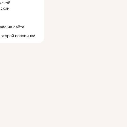
жской
ский
час на сайте
 второй половинки