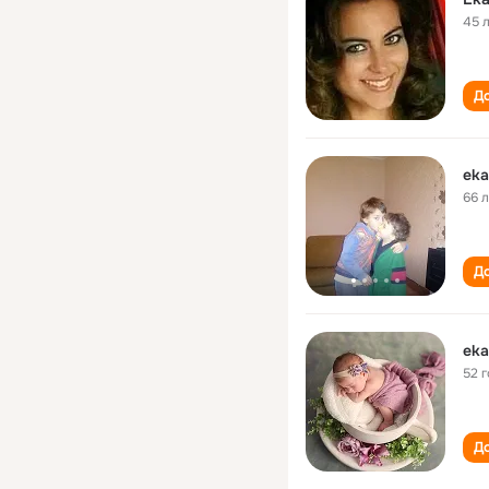
45 
До
eka
66 
До
eka
52 
До