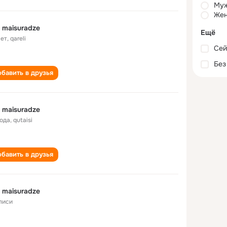
Му
Жен
 maisuradze
Ещё
лет
,
qareli
Сей
Без
бавить в друзья
 maisuradze
года
,
qutaisi
бавить в друзья
 maisuradze
лиси