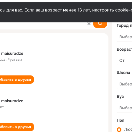
ы для вас. Если ваш возраст менее 13 лет, настроить cooki
Город 
Возрас
 maisuradze
года
,
Рустави
Школа
бавить в друзья
Вуз
 maisuradze
лет
Пол
бавить в друзья
Лю