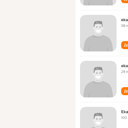
eka
38 
До
eka
29 
До
Eka
100