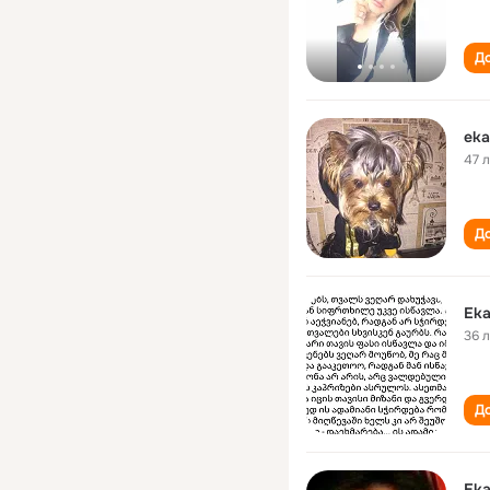
До
eka
47 
До
Eka
36 
До
Eka