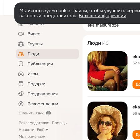
Мы используем cookie-файлы, чтобы улучшить сервис
законный представитель.
Больше информации
Левая
Поиск
Главная
eka maisuradze
колонка
по
людям
Видео
Люди
140
Группы
Люди
eka
52 
Публикации
Игры
Подарки
До
Поздравления
Рекомендации
eka
Сменить язык
56 
Рекламодателям
Помощь
Новости
Ещё
До
Мы применяем