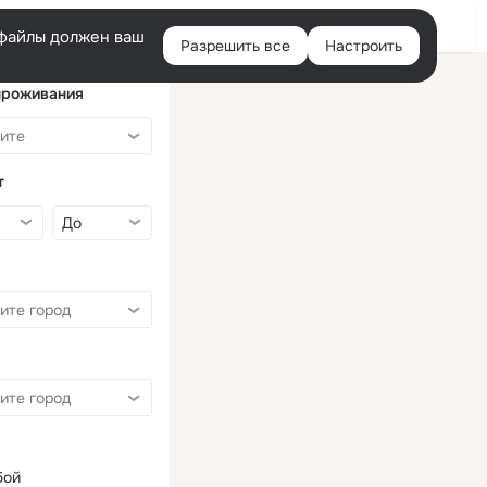
Войти
e-файлы должен ваш
Разрешить все
Настроить
Правая
колонка
проживания
т
бой