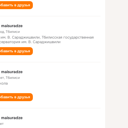
бавить в друзья
 maisuradze
год
,
Тбилиси
 им. В. Сараджишвили, Тбилисская государственная
серватория им. В. Сараджишвили
бавить в друзья
 maisuradze
лет
,
Тбилиси
кола
бавить в друзья
 maisuradze
лет