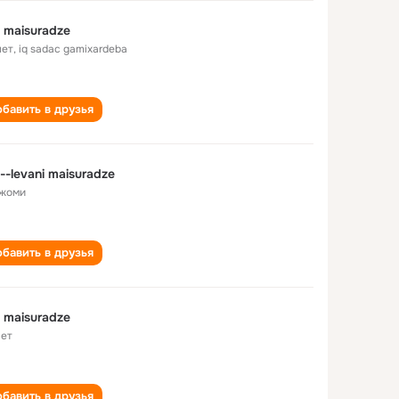
 maisuradze
лет
,
iq sadac gamixardeba
бавить в друзья
--levani maisuradze
жоми
бавить в друзья
 maisuradze
лет
бавить в друзья