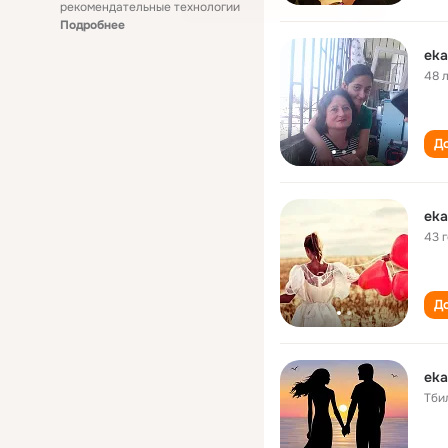
рекомендательные технологии
Подробнее
eka
48 
До
eka
43 
До
eka
Тби