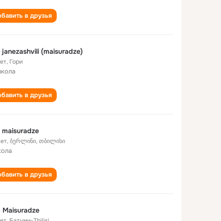
бавить в друзья
 janezashvili (maisuradze)
лет
,
Гори
школа
бавить в друзья
 maisuradze
лет
,
ბერლინი, თბილისი
кола
бавить в друзья
 Maisuradze
лет
,
Батуми-Tbilisi