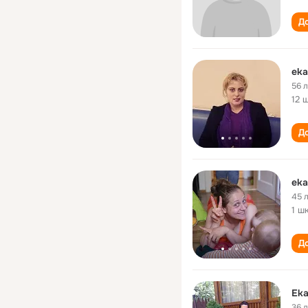
До
eka
56 
12 
До
eka
45 
1 ш
До
Eka
36 