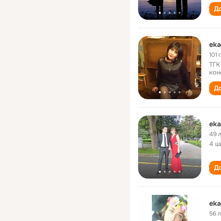
До
eka
101 
ТГК
кон
До
eka
49 
4 ш
До
eka
56 