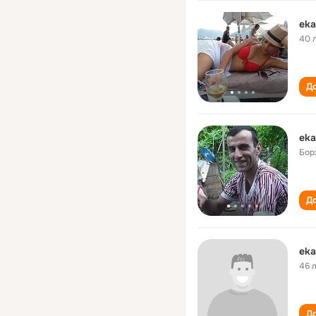
eka
40 
До
eka
Бор
До
eka
46 
До