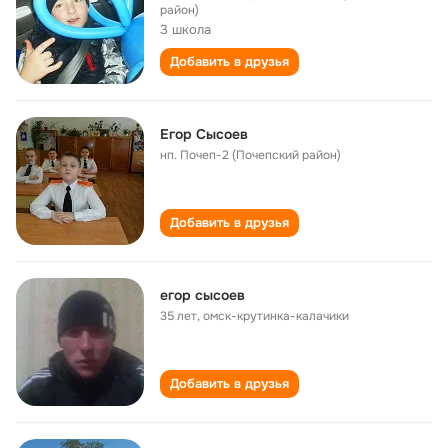
район)
3 школа
Добавить в друзья
Егор Сысоев
нп. Почеп-2 (Почепский район)
Добавить в друзья
егор сысоев
35 лет
,
омск-крутинка-калачики
Добавить в друзья