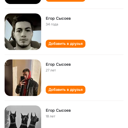
Егор Сысоев
34 года
Добавить в друзья
Егор Сысоев
27 лет
Добавить в друзья
Егор Сысоев
18 лет