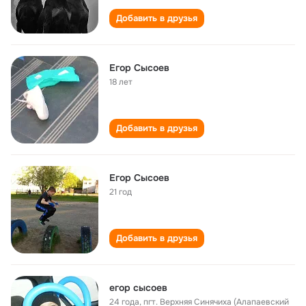
Добавить в друзья
Егор Сысоев
18 лет
Добавить в друзья
Егор Сысоев
21 год
Добавить в друзья
егор сысоев
24 года
,
пгт. Верхняя Синячиха (Алапаевский