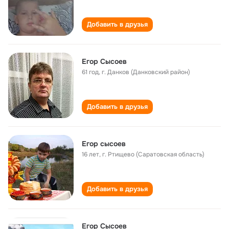
Добавить в друзья
Егор Сысоев
61 год
,
г. Данков (Данковский район)
Добавить в друзья
Егор сысоев
16 лет
,
г. Ртищево (Саратовская область)
Добавить в друзья
Егор Сысоев