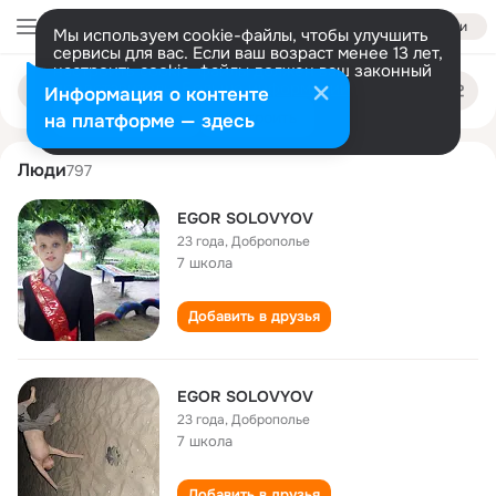
Войти
Мы используем cookie-файлы, чтобы улучшить
сервисы для вас. Если ваш возраст менее 13 лет,
настроить cookie-файлы должен ваш законный
egor solovyov
Поиск
представитель.
Больше информации
Информация о контенте
по
людям
Разрешить все
Настроить
на платформе — здесь
Люди
797
EGOR SOLOVYOV
23 года
,
Доброполье
7 школа
Добавить в друзья
EGOR SOLOVYOV
23 года
,
Доброполье
7 школа
Добавить в друзья