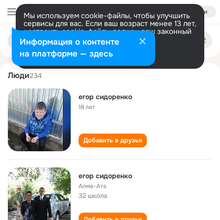
Войти
Мы используем cookie-файлы, чтобы улучшить
сервисы для вас. Если ваш возраст менее 13 лет,
настроить cookie-файлы должен ваш законный
egor sidorenko
Поиск
представитель.
Больше информации
Информация о контенте
по
людям
Разрешить все
Настроить
на платформе — здесь
Люди
234
егор сидоренко
18 лет
Добавить в друзья
егор сидоренко
Алма-Ата
32 школа
Добавить в друзья