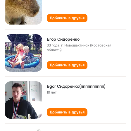
Добавить в друзья
Егор Сидоренко
33 года
,
г. Новошахтинск (Ростовская
область)
Добавить в друзья
Egor Сидоренко(пппппппппп)
19 лет
Добавить в друзья