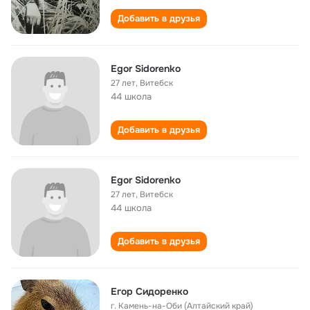
Добавить в друзья
Egor Sidorenko
27 лет
,
Витебск
44 школа
Добавить в друзья
Egor Sidorenko
27 лет
,
Витебск
44 школа
Добавить в друзья
Егор Сидоренко
г. Камень-на-Оби (Алтайский край)