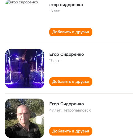
егор сидоренко
16 лет
Добавить в друзья
Егор Сидоренко
17 лет
Добавить в друзья
Егор Сидоренко
47 лет
,
Петропавловск
Добавить в друзья