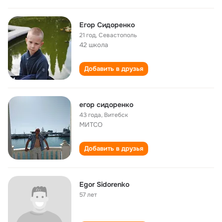
Егор Сидоренко
21 год
,
Севастополь
42 школа
Добавить в друзья
егор сидоренко
43 года
,
Витебск
МИТСО
Добавить в друзья
Egor Sidorenko
57 лет