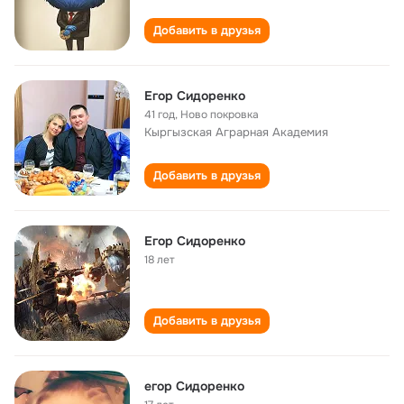
Добавить в друзья
Егор Сидоренко
41 год
,
Ново покровка
Кыргызская Аграрная Академия
Добавить в друзья
Егор Сидоренко
18 лет
Добавить в друзья
егор Сидоренко