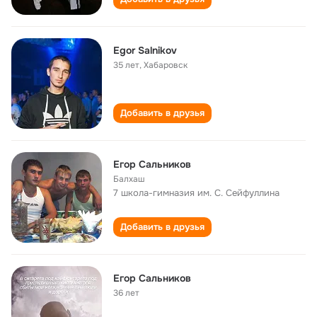
Egor Salnikov
35 лет
,
Хабаровск
Добавить в друзья
Егор Сальников
Балхаш
7 школа-гимназия им. С. Сейфуллина
Добавить в друзья
Егор Сальников
36 лет