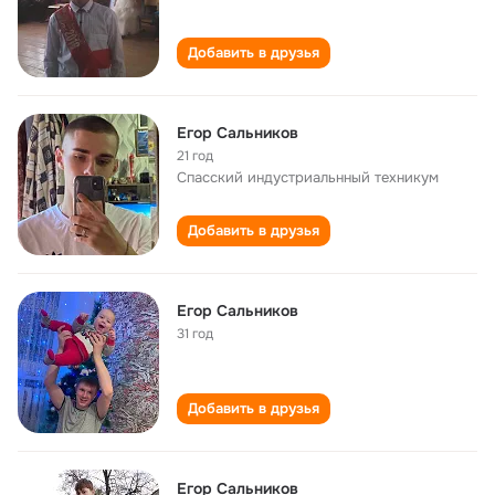
Добавить в друзья
Егор Сальников
21 год
Спасский индустриальнный техникум
Добавить в друзья
Егор Сальников
31 год
Добавить в друзья
Егор Сальников