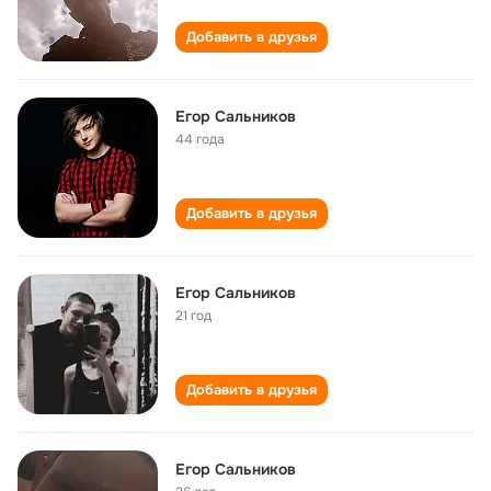
Добавить в друзья
Егор Сальников
44 года
Добавить в друзья
Егор Сальников
21 год
Добавить в друзья
Егор Сальников