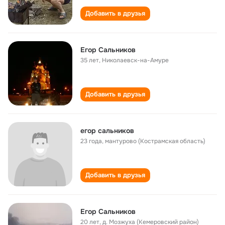
Добавить в друзья
Егор Сальников
35 лет
,
Николаевск-на-Амуре
Добавить в друзья
егор сальников
23 года
,
мантурово (Кострамская область)
Добавить в друзья
Егор Сальников
20 лет
,
д. Мозжуха (Кемеровский район)