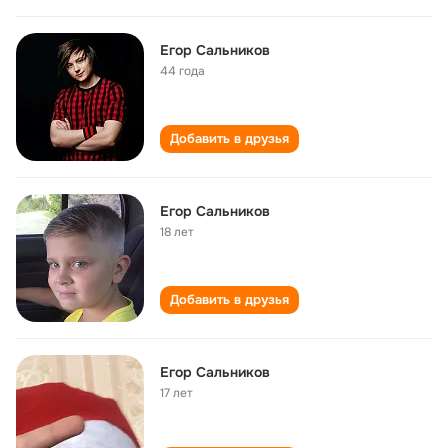
Егор Сальников
44 года
Добавить в друзья
Егор Сальников
18 лет
Добавить в друзья
Егор Сальников
17 лет