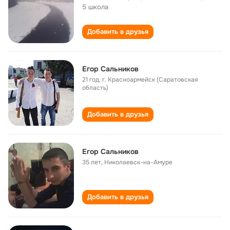
5 школа
Добавить в друзья
Егор Сальников
21 год
,
г. Красноармейск (Саратовская
область)
Добавить в друзья
Егор Сальников
35 лет
,
Николаевск-на-Амуре
Добавить в друзья