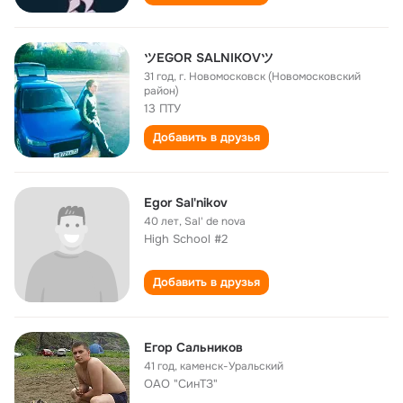
ツEGOR SALNIKOVツ
31 год
,
г. Новомосковск (Новомосковский
район)
13 ПТУ
Добавить в друзья
Egor Sal'nikov
40 лет
,
Sal' de nova
High School #2
Добавить в друзья
Егор Сальников
41 год
,
каменск-Уральский
ОАО "СинТЗ"