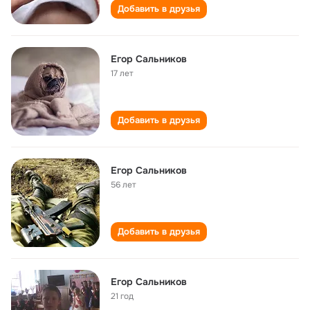
Добавить в друзья
Егор Сальников
17 лет
Добавить в друзья
Егор Сальников
56 лет
Добавить в друзья
Егор Сальников
21 год