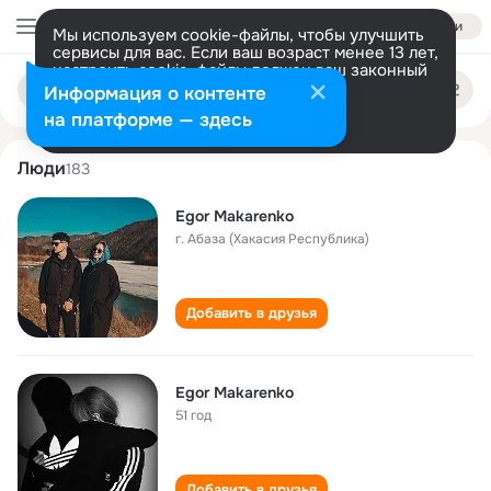
Войти
Мы используем cookie-файлы, чтобы улучшить
сервисы для вас. Если ваш возраст менее 13 лет,
настроить cookie-файлы должен ваш законный
egor makarenko
Поиск
представитель.
Больше информации
Информация о контенте
по
людям
Разрешить все
Настроить
на платформе — здесь
Люди
183
Egor Makarenko
г. Абаза (Хакасия Республика)
Добавить в друзья
Egor Makarenko
51 год
Добавить в друзья