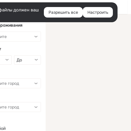
Войти
e-файлы должен ваш
Разрешить все
Настроить
Правая
колонка
проживания
т
бой