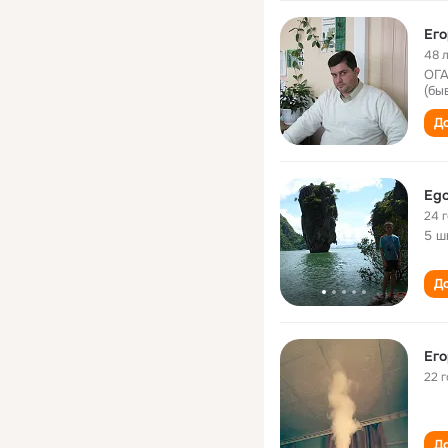
Ег
48 
ОГА
(бы
До
Ego
24 
5 ш
До
Ег
22 
До