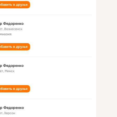
бавить в друзья
ор Федоренко
ет
,
Вознесенск
имназия
бавить в друзья
ор Федоренко
ет
,
Минск
бавить в друзья
ор Федоренко
ет
,
Херсон