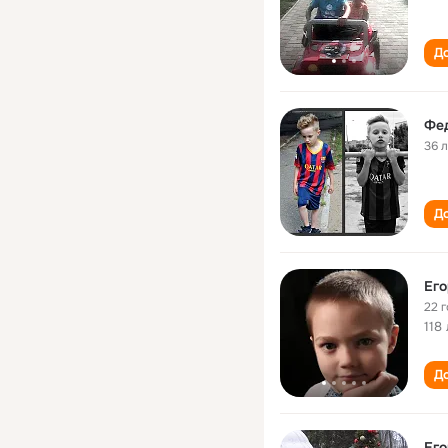
До
Фе
36 
До
Ег
22 
118
До
Ег