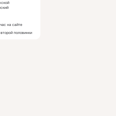
жской
ский
час на сайте
 второй половинки