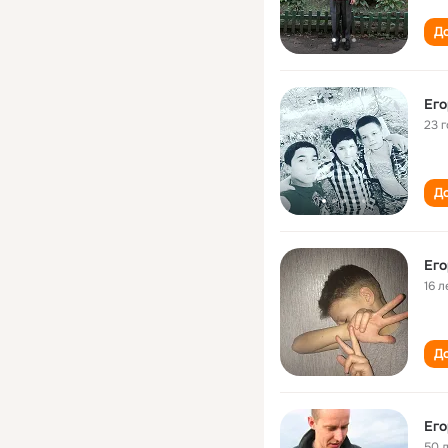
До
Ег
23 
До
Ег
16 л
До
Ег
50 