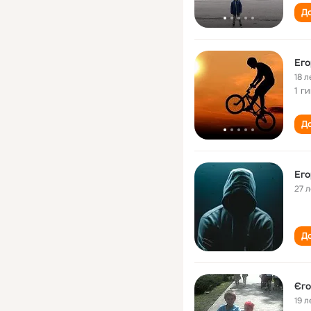
До
Ег
18 л
1 г
До
Ег
27 л
До
Єг
19 л