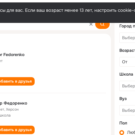
ы для вас. Если ваш возраст менее 13 лет, настроить cooki
Город 
Возрас
r Fedorenko
ет
Школа
бавить в друзья
Вуз
ор Федоренко
лет
,
Херсон
школа
Пол
бавить в друзья
Лю