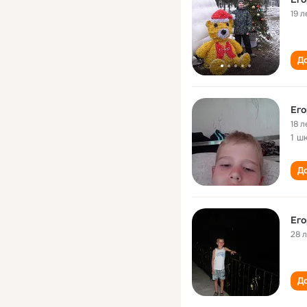
19 л
До
Ег
18 л
1 ш
До
Ег
28 
До