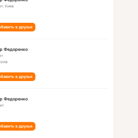
ет
,
Киев
бавить в друзья
ор Федоренко
ет
кола
бавить в друзья
ор Федоренко
лет
бавить в друзья