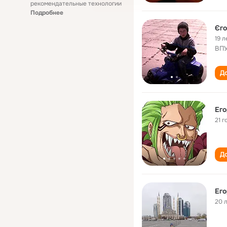
рекомендательные технологии
Подробнее
Єг
19 л
ВП
До
Ег
21 г
До
Ег
20 