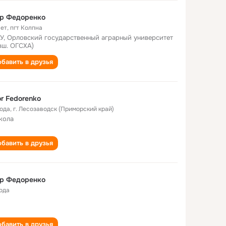
ор Федоренко
лет
,
пгт Колпна
У, Орловский государственный аграрный университет
вш. ОГСХА)
бавить в друзья
r Fedorenko
года
,
г. Лесозаводск (Приморский край)
кола
бавить в друзья
ор Федоренко
года
бавить в друзья