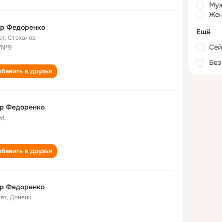
Му
Жен
ор Федоренко
Ещё
ет
,
Стаханов
Сей
У№9
Без
бавить в друзья
ор Федоренко
од
бавить в друзья
ор Федоренко
лет
,
Донецк