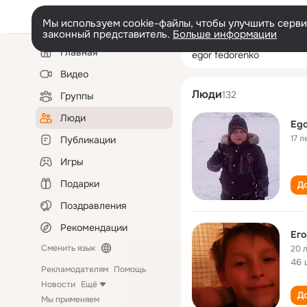
Мы используем cookie-файлы, чтобы улучшить сервис
законный представитель.
Больше информации
Левая
Поиск
Главная
egor fedorenko
колонка
по
людям
Видео
Люди
132
Группы
Люди
Ego
17 л
Публикации
Игры
Подарки
До
Поздравления
Рекомендации
Ег
Сменить язык
20 
46 
Рекламодателям
Помощь
Новости
Ещё
До
Мы применяем