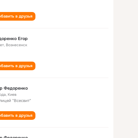
бавить в друзья
доренко Егор
лет
,
Вознесенск
бавить в друзья
ор Федоренко
года
,
Киев
 лицей "Всесвит"
бавить в друзья
ор Федоренко