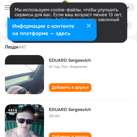
Войти
Мы используем cookie-файлы, чтобы улучшить
сервисы для вас. Если ваш возраст менее 13 лет,
настроить cookie-файлы должен ваш законный
eduard sergeevich
Поиск
представитель.
Больше информации
Информация о контенте
по
людям
Разрешить все
Настроить
на платформе — здесь
Люди
447
EDUARD Sergeevich
41 год
,
Лос-Анджелес
Добавить в друзья
EDUARD Sergeevich
28 лет
Добавить в друзья