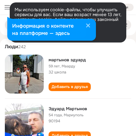
Войти
Мы используем cookie-файлы, чтобы улучшить
сервисы для вас. Если ваш возраст менее 13 лет,
настроить cookie-файлы должен ваш законный
eduard martynov
Поиск
представитель.
Больше информации
Информация о контенте
по
людям
Разрешить все
Настроить
на платформе — здесь
Люди
242
мартынов эдуард
59 лет
,
Маарду
32 школа
Добавить в друзья
Эдуард Мартынов
54 года
,
Мариуполь
90194
Добавить в друзья