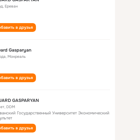
од
,
Ереван
бавить в друзья
ard Gasparyan
ода
,
Монреаль
бавить в друзья
UARD GASPARYAN
лет
,
DDM
ванский Государственный Университет Экономический
ультет
бавить в друзья