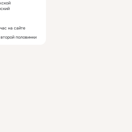
жской
ский
час на сайте
 второй половинки