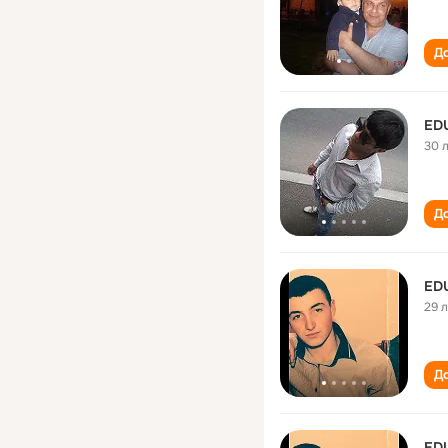
До
ED
30 
До
ED
29 
До
ED