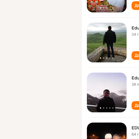
До
Edu
34 
До
Edu
38 
До
ED
64 