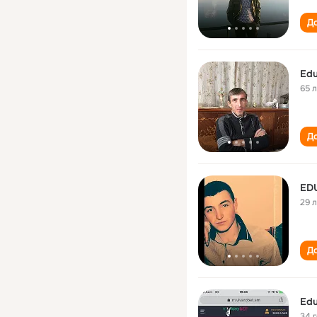
До
Edu
65 
До
ED
29 
До
Edu
34 