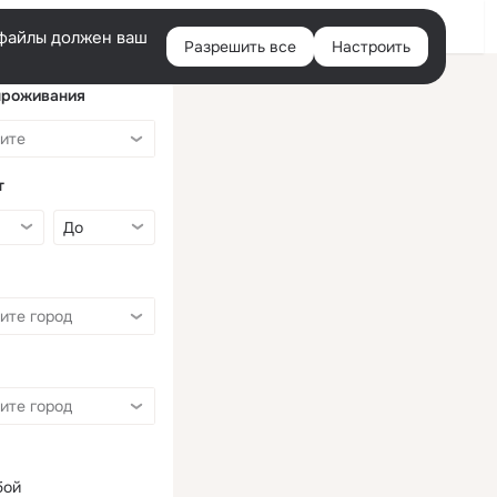
Войти
e-файлы должен ваш
Разрешить все
Настроить
Правая
колонка
проживания
т
бой