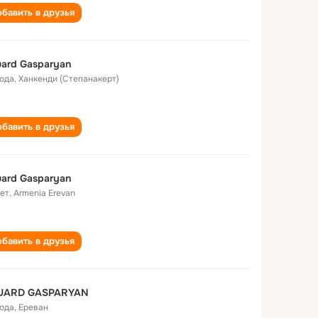
бавить в друзья
ard Gasparyan
года
,
Ханкенди (Степанакерт)
бавить в друзья
ard Gasparyan
лет
,
Armenia Erevan
бавить в друзья
UARD GASPARYAN
года
,
Ереван