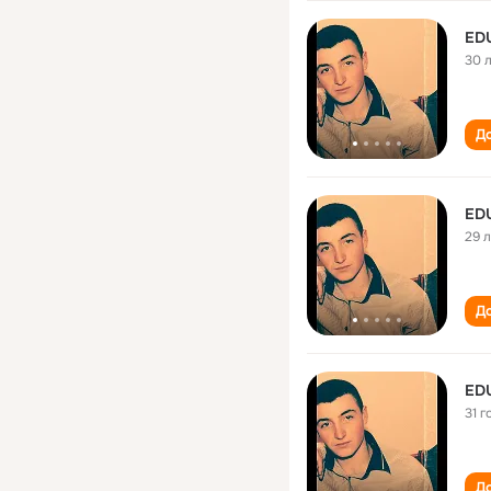
ED
30 
До
ED
29 
До
ED
31 г
До