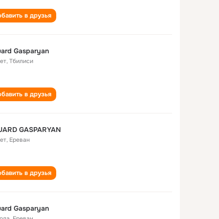
бавить в друзья
ard Gasparyan
лет
,
Тбилиси
бавить в друзья
UARD GASPARYAN
лет
,
Ереван
бавить в друзья
ard Gasparyan
года
,
Ереван