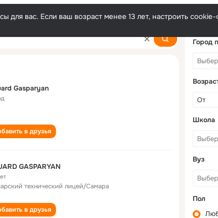
ы для вас. Если ваш возраст менее 13 лет, настроить cooki
an
Город 
Возрас
ard Gasparyan
од
Школа
бавить в друзья
Вуз
UARD GASPARYAN
лет
арский технический лицей/Самара
Пол
бавить в друзья
Лю