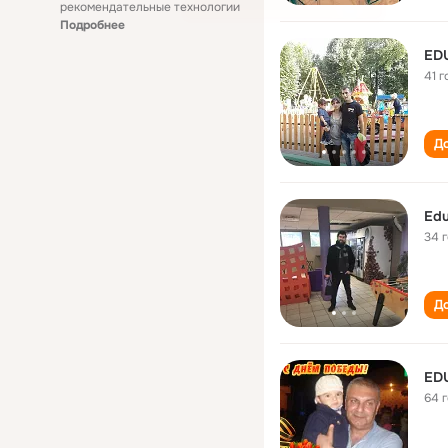
рекомендательные технологии
Подробнее
ED
41 г
До
Edu
34 
До
ED
64 