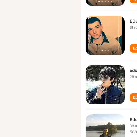
ED
31 г
До
edu
28 
До
Edu
38 
588