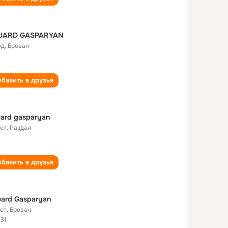
UARD GASPARYAN
од
,
Ереван
бавить в друзья
ard gasparyan
лет
,
Раздан
бавить в друзья
ard Gasparyan
лет
,
Ереван
31