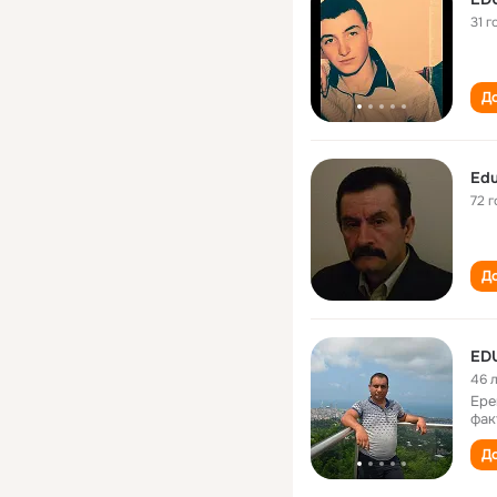
31 г
До
Edu
72 г
До
ED
46 
Ере
фак
До