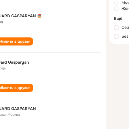
Му
Жен
UARD GASPARYAN
Ещё
од
Сей
Без
бавить в друзья
ard Gasparyan
года
бавить в друзья
UARD GASPARYAN
года
,
Москва