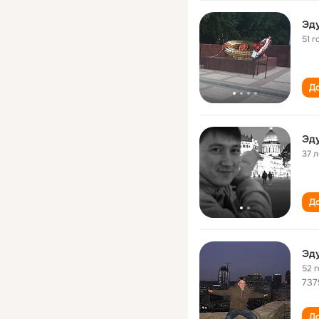
Эду
51 г
До
Эду
37 л
До
Эду
52 
737
До