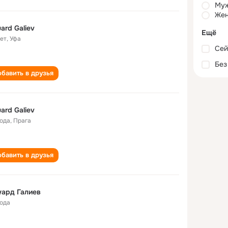
Му
Жен
ard Galiev
Ещё
лет
,
Уфа
Сей
Без
бавить в друзья
ard Galiev
года
,
Прага
бавить в друзья
ард Галиев
года