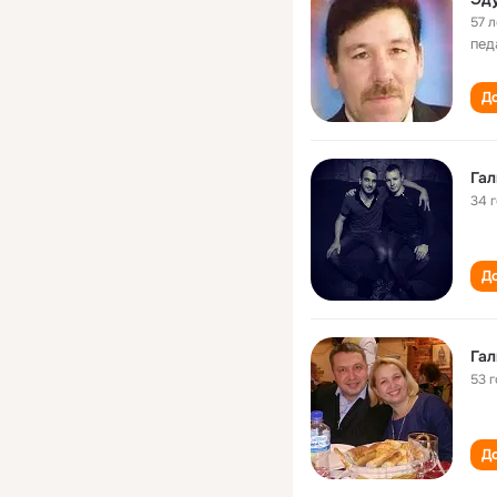
57 л
пед
До
Гал
34 
До
Гал
53 
До