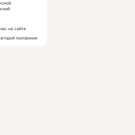
жской
ский
час на сайте
 второй половинки