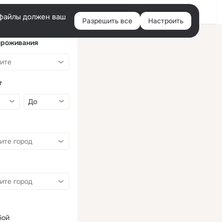
Войти
e-файлы должен ваш
Разрешить все
Настроить
Правая
колонка
проживания
т
бой