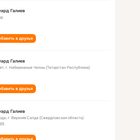
ард Галиев
од
бавить в друзья
ард Галиев
ет
,
г. Набережные Челны (Татарстан Республика)
бавить в друзья
ард Галиев
года
,
г. Верхняя Салда (Свердловская область)
95
бавить в друзья