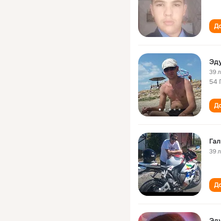
До
Эду
39 
54 
До
Гал
39 
До
Эду