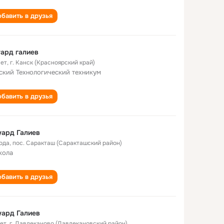
бавить в друзья
ард галиев
лет
,
г. Канск (Красноярский край)
ский Технологический техникум
бавить в друзья
ард Галиев
года
,
пос. Саракташ (Саракташский район)
кола
бавить в друзья
ард Галиев
лет
,
г. Давлеканово (Давлекановский район)