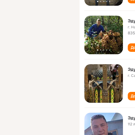
Эду
г. 
835
До
Эду
г. 
До
Эду
112 