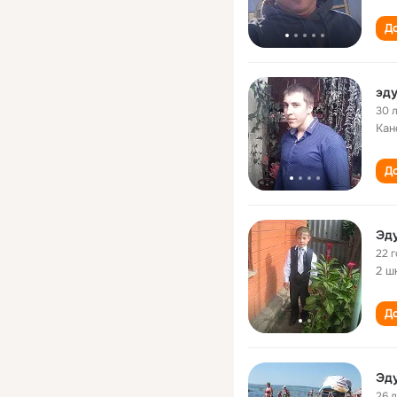
До
эду
30 
Кан
До
Эду
22 
2 ш
До
Эду
26 