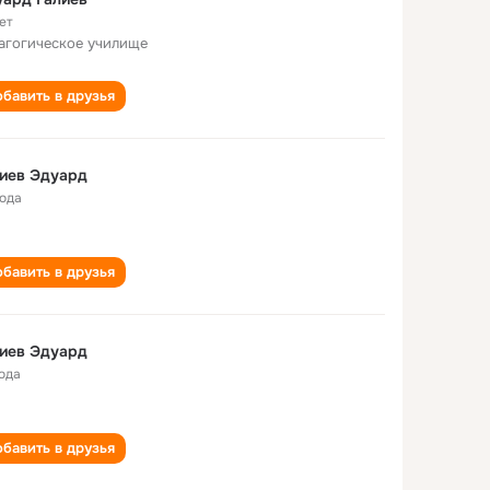
ет
агогическое училище
бавить в друзья
иев Эдуард
года
бавить в друзья
иев Эдуард
года
бавить в друзья