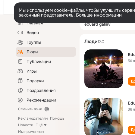
Мы используем cookie-файлы, чтобы улучшить сервис
законный представитель.
Больше информации
Левая
Поиск
Главная
eduard galiev
колонка
по
людям
Видео
Люди
130
Группы
Люди
Edu
56 
Публикации
Игры
Подарки
До
Поздравления
Рекомендации
Edu
Сменить язык
36 
Рекламодателям
Помощь
Новости
Ещё
До
Мы применяем