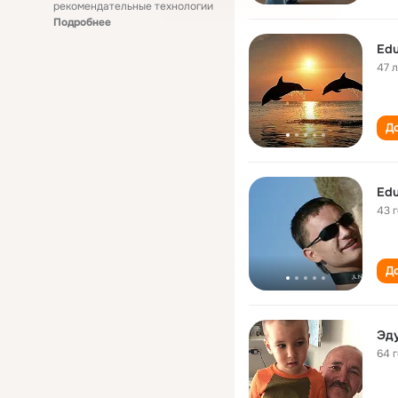
рекомендательные технологии
Подробнее
Edu
47 
До
Edu
43 
До
Эду
64 