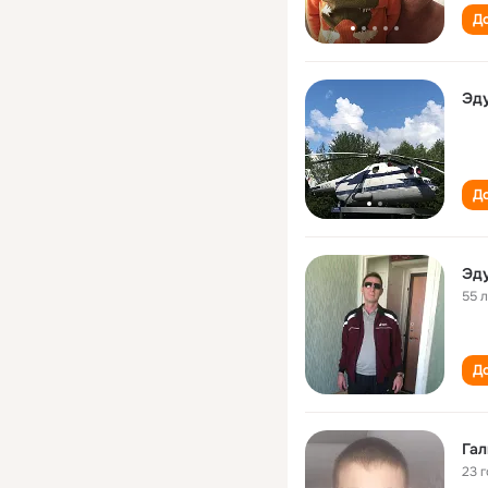
До
Эду
До
Эду
55 
До
Гал
23 