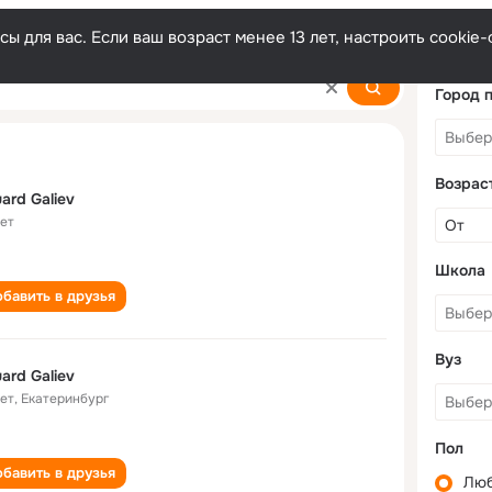
ы для вас. Если ваш возраст менее 13 лет, настроить cooki
Город 
Возрас
ard Galiev
лет
Школа
бавить в друзья
Вуз
ard Galiev
лет
,
Екатеринбург
Пол
бавить в друзья
Лю