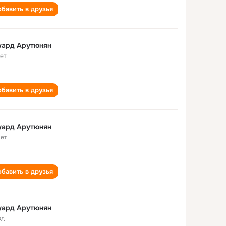
бавить в друзья
уард Арутюнян
лет
бавить в друзья
уард Арутюнян
лет
бавить в друзья
уард Арутюнян
од