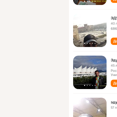
ЭД
40 
686
До
Эд
45 
Рос
Уни
До
эд
57 л