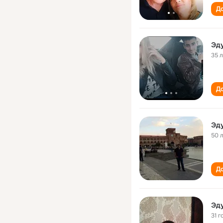
До
Эд
35 
До
Эд
50 
До
Эд
31 г