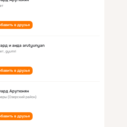
ет
бавить в друзья
ард и аида arutyunyan
лет
,
gyumri
бавить в друзья
уард Арутюнян
Озеры (Озерский район)
бавить в друзья