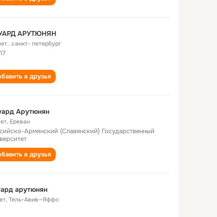
УАРД АРУТЮНЯН
лет
,
.санкт- петербург
17
бавить в друзья
уард Арутюнян
лет
,
Ереван
сийско-Армянский (Славянский) Государственный
верситет
бавить в друзья
уард арутюнян
ет
,
Тель-Авив—Яффо