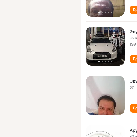
До
Эд
35 
199
До
Эд
57 л
До
Ар
47 