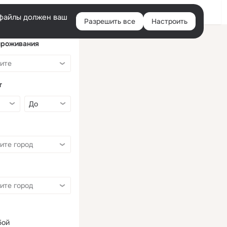
Войти
e-файлы должен ваш
Разрешить все
Настроить
Правая
колонка
проживания
т
бой