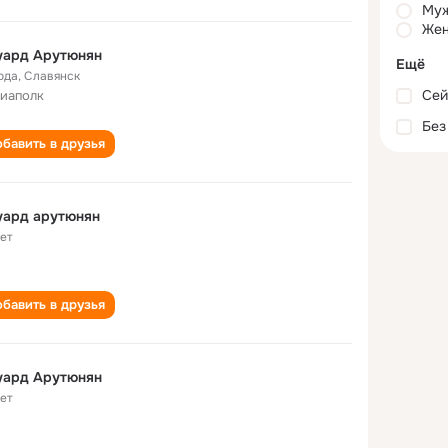
Му
Жен
уард Арутюнян
Ещё
ода
,
Славянск
Сей
иаполк
Без
бавить в друзья
уард арутюнян
лет
бавить в друзья
уард Арутюнян
лет