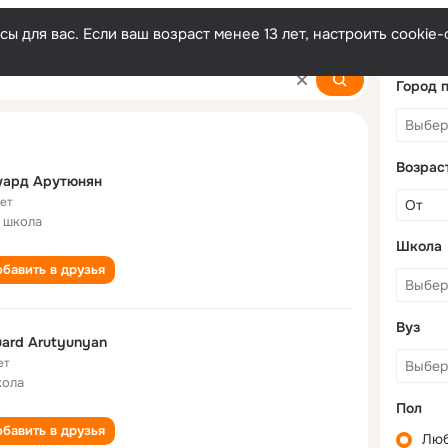
ы для вас. Если ваш возраст менее 13 лет, настроить cooki
yan
Город 
Возрас
уард Арутюнян
лет
 школа
Школа
бавить в друзья
Вуз
ard Arutyunyan
ет
кола
Пол
бавить в друзья
Лю