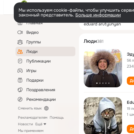
Мы используем cookie-файлы, чтобы улучшить сервис
законный представитель.
Больше информации
Левая
Поиск
Главная
eduard arutyun
колонка
по
людям
Видео
Люди
381
Группы
Люди
Эд
56 
Публикации
234
Игры
Подарки
До
Поздравления
Рекомендации
Edu
Сменить язык
19 л
1 ш
Рекламодателям
Помощь
Новости
Ещё
До
Мы применяем