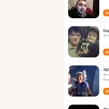
До
Ед
36 
До
ЭД
74 г
8 ш
До
Эд