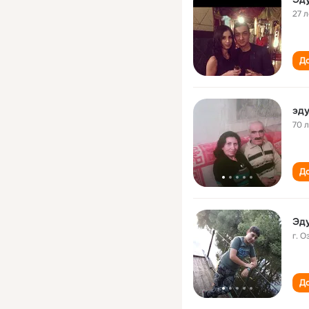
27 л
До
эду
70 
До
Эд
г. 
До