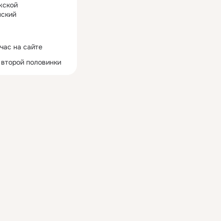
жской
ский
час на сайте
 второй половинки