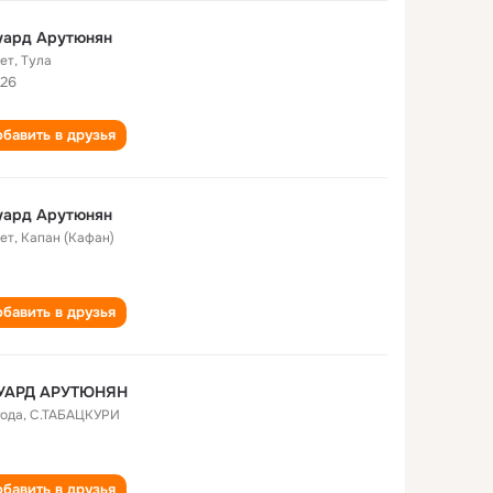
уард Арутюнян
лет
,
Тула
26
бавить в друзья
уард Арутюнян
лет
,
Капан (Кафан)
бавить в друзья
УАРД АРУТЮНЯН
года
,
С.ТАБАЦКУРИ
бавить в друзья