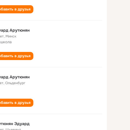
бавить в друзья
уард Арутюнян
лет
,
Минск
 школа
бавить в друзья
уард Арутюнян
ет
,
Ольденбург
бавить в друзья
утюнян Эдуард
лет
,
Шымкент