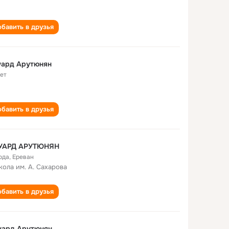
бавить в друзья
уард Арутюнян
лет
бавить в друзья
УАРД АРУТЮНЯН
ода
,
Ереван
кола им. А. Сахарова
бавить в друзья
уард Арутюнян