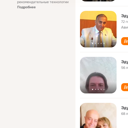
рекомендательные технологии
Подробнее
Эд
72 г
Ави
До
Эд
56 
До
Эд
68 