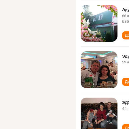
Эд
66 
535
До
Эд
59 
До
ЭД
44 
До