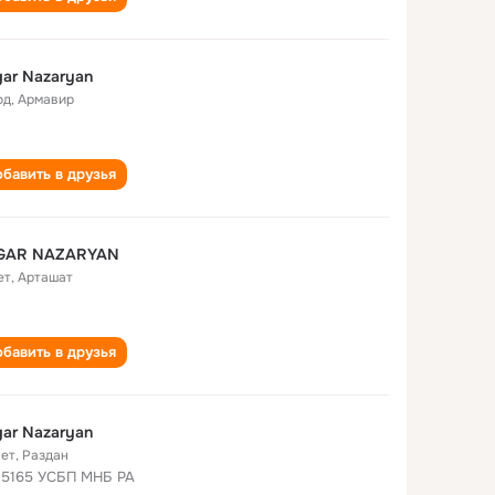
ar Nazaryan
од
,
Армавир
бавить в друзья
GAR NAZARYAN
ет
,
Арташат
бавить в друзья
ar Nazaryan
лет
,
Раздан
 5165 УСБП МНБ РА