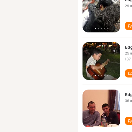
29 
До
Edg
25 
137
До
Edg
36 
До