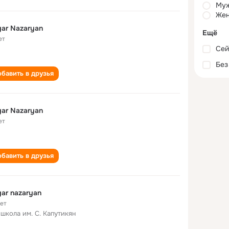
Му
Жен
ar Nazaryan
Ещё
ет
Сей
Без
бавить в друзья
ar Nazaryan
ет
бавить в друзья
ar nazaryan
лет
 школа им. С. Капутикян