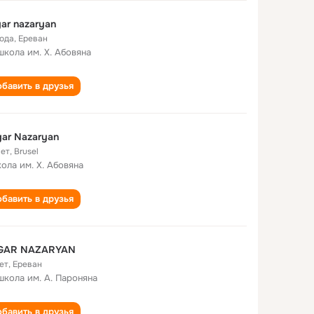
ar nazaryan
года
,
Ереван
школа им. Х. Абовяна
бавить в друзья
ar Nazaryan
лет
,
Brusel
кола им. Х. Абовяна
бавить в друзья
GAR NAZARYAN
ет
,
Ереван
школа им. А. Пароняна
бавить в друзья