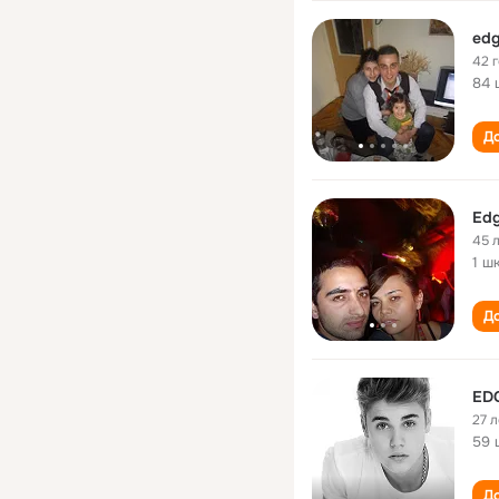
edg
42 
84 
До
Edg
45 
1 ш
До
ED
27 л
59 
До