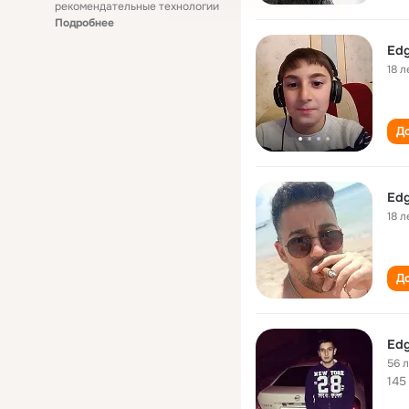
рекомендательные технологии
Подробнее
Edg
18 л
До
Edg
18 л
До
Edg
56 
145