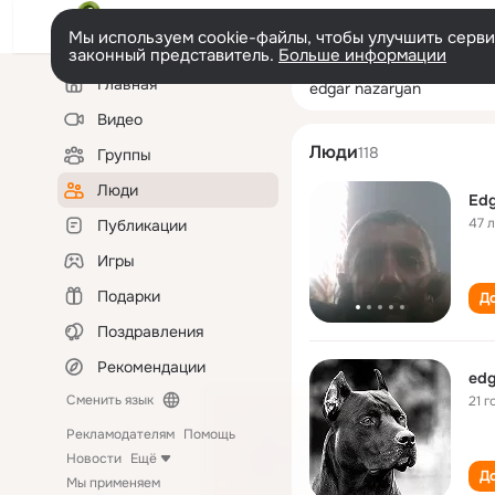
Мы используем cookie-файлы, чтобы улучшить сервис
законный представитель.
Больше информации
Левая
Поиск
Главная
edgar nazaryan
колонка
по
людям
Видео
Люди
118
Группы
Люди
Edg
47 
Публикации
Игры
Подарки
До
Поздравления
Рекомендации
edg
Сменить язык
21 г
Рекламодателям
Помощь
Новости
Ещё
До
Мы применяем