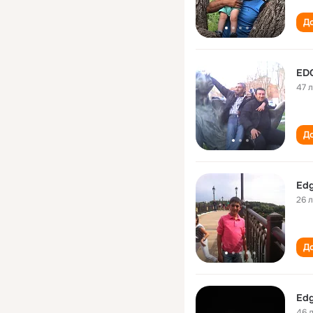
До
ED
47 
До
Edg
26 
До
Edg
46 