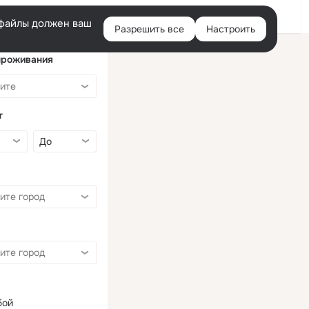
Войти
e-файлы должен ваш
Разрешить все
Настроить
Правая
колонка
проживания
т
бой