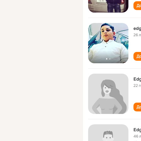
До
edg
26 
До
Edg
22 
До
Ed
46 