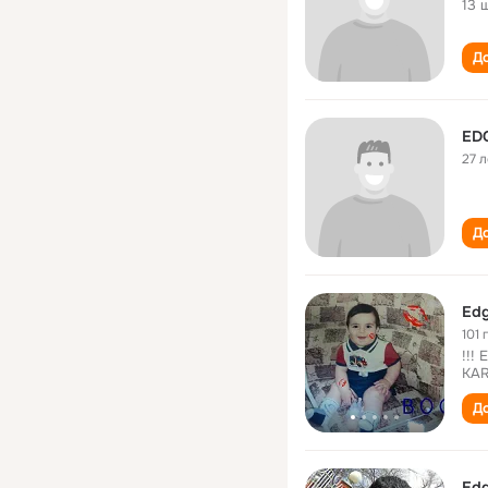
13 
До
ED
27 л
До
Edg
101 
!!!
KAR
До
Edg