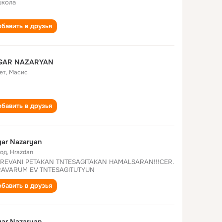
школа
бавить в друзья
GAR NAZARYAN
ет
,
Масис
бавить в друзья
ar Nazaryan
год
,
Hrazdan
 EREVANI PETAKAN TNTESAGITAKAN HAMALSARAN!!!CER.
AVARUM EV TNTESAGITUTYUN
бавить в друзья
ar Nazaryan