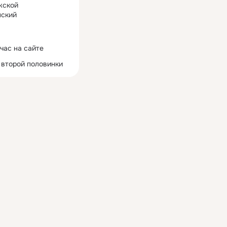
жской
ский
час на сайте
 второй половинки