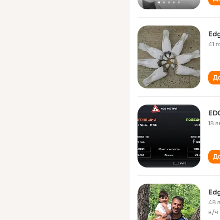
Edg
41 г
До
ED
18 л
До
Edg
48 
в/ч