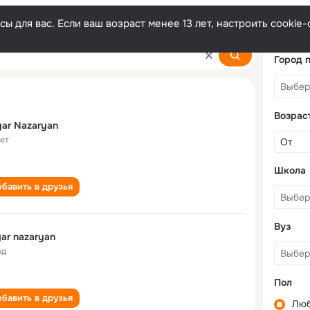
ы для вас. Если ваш возраст менее 13 лет, настроить cooki
Город 
Возрас
ar Nazaryan
лет
Школа
бавить в друзья
Вуз
ar nazaryan
од
Пол
бавить в друзья
Лю