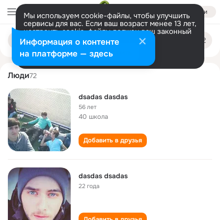
Войти
Мы используем cookie-файлы, чтобы улучшить
сервисы для вас. Если ваш возраст менее 13 лет,
настроить cookie-файлы должен ваш законный
dsadas dasdas
Поиск
представитель.
Больше информации
Информация о контенте
по
людям
Разрешить все
Настроить
на платформе — здесь
Люди
72
dsadas dasdas
56 лет
40 школа
Добавить в друзья
dasdas dsadas
22 года
Добавить в друзья