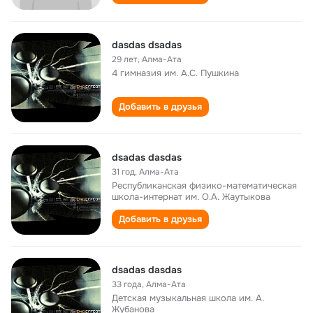
dasdas dsadas
29 лет
,
Алма-Ата
4 гимназия им. А.С. Пушкина
Добавить в друзья
dsadas dasdas
31 год
,
Алма-Ата
Республиканская физико-математическая
школа-интернат им. О.А. Жаутыкова
Добавить в друзья
dsadas dasdas
33 года
,
Алма-Ата
Детская музыкальная школа им. А.
Жубанова