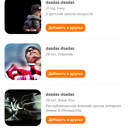
dsadas dasdas
31 год
,
Баку
3 детская школа искусств
Добавить в друзья
dasdas dsadas
28 лет
,
Кишинёв
Добавить в друзья
dasdas dsadas
29 лет
,
Алма-Ата
Республиканская военная школа интернат
имени Б.МомышУлы
Добавить в друзья