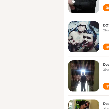
До
DO
29 
До
Dos
29 
До
Dos
23 