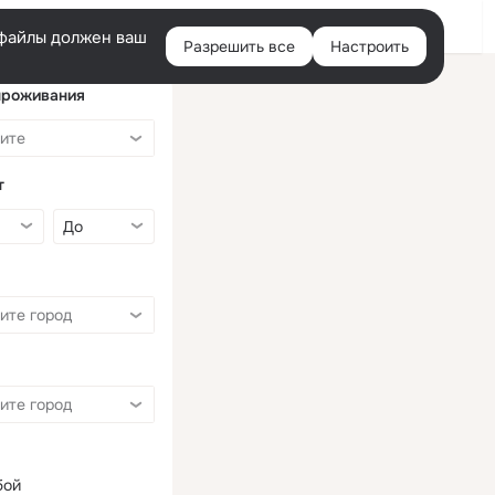
Войти
e-файлы должен ваш
Разрешить все
Настроить
Правая
колонка
проживания
т
бой