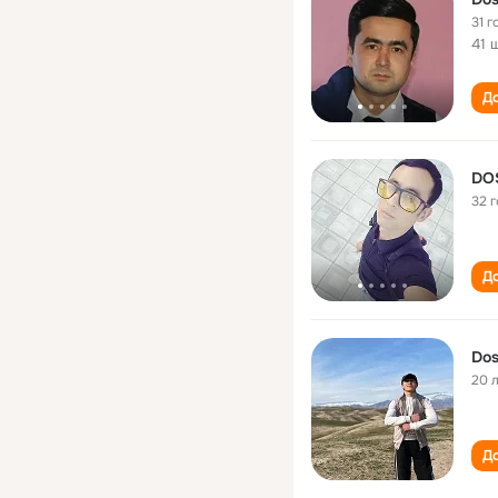
31 г
41 
До
DO
32 
До
Dos
20 
До