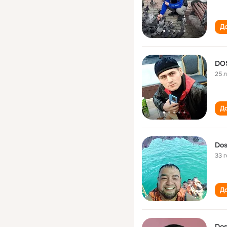
До
DO
25 
До
Dos
33 
До
Dos