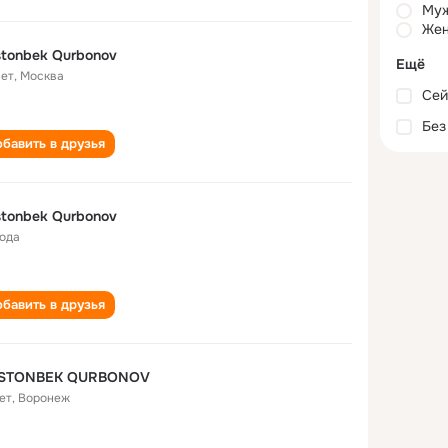
Му
Жен
tonbek Qurbonov
Ещё
лет
,
Москва
Сей
Без
бавить в друзья
tonbek Qurbonov
года
бавить в друзья
STONBEK QURBONOV
ет
,
Воронеж