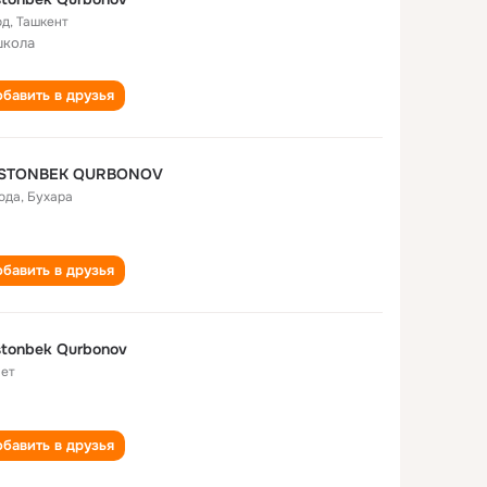
од
,
Ташкент
школа
бавить в друзья
STONBEK QURBONOV
года
,
Бухара
бавить в друзья
tonbek Qurbonov
лет
бавить в друзья