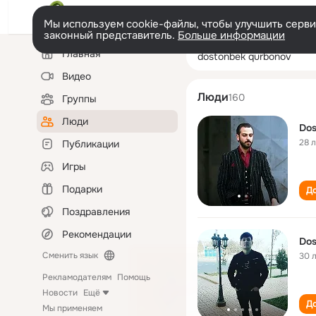
Мы используем cookie-файлы, чтобы улучшить сервис
законный представитель.
Больше информации
Левая
Поиск
Главная
dostonbek qurb
колонка
по
людям
Видео
Люди
160
Группы
Люди
Dos
28 
Публикации
Игры
Подарки
До
Поздравления
Рекомендации
Сменить язык
30 
Рекламодателям
Помощь
Новости
Ещё
До
Мы применяем