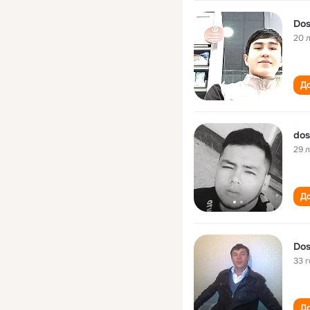
Dos
20 
До
dos
29 
До
Dos
33 
До