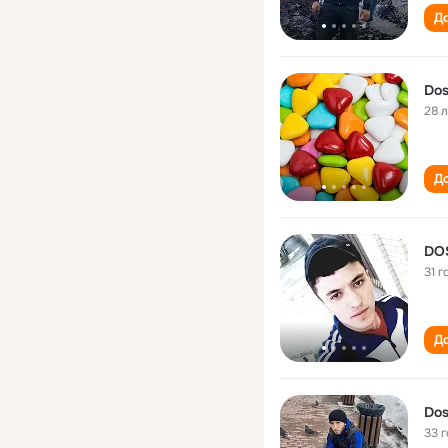
До
Dos
28 
До
DO
31 г
До
Dos
33 