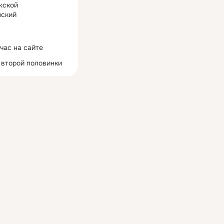
жской
ский
час на сайте
 второй половинки