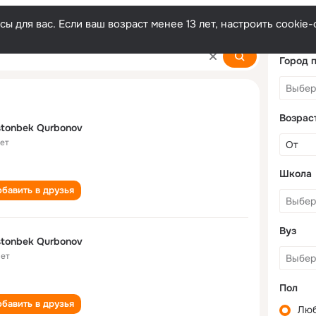
ы для вас. Если ваш возраст менее 13 лет, настроить cooki
onov
Город 
Возрас
tonbek Qurbonov
лет
Школа
бавить в друзья
Вуз
Dostonbek Qurbonov
лет
Пол
бавить в друзья
Лю