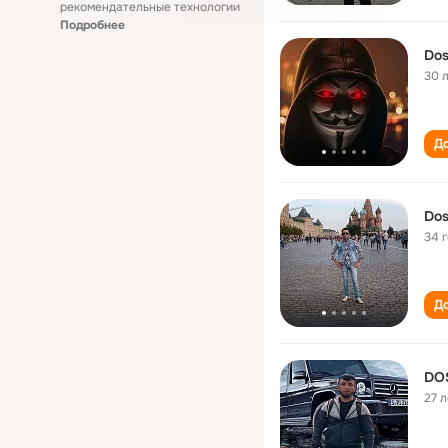
рекомендательные технологии
Подробнее
Dos
30 
До
Dos
34 
До
DO
27 л