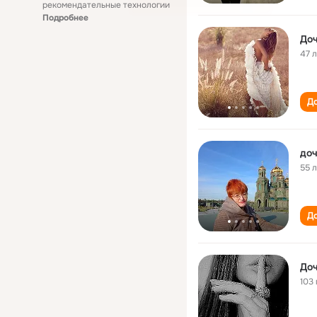
рекомендательные технологии
Подробнее
Доч
47 
До
доч
55 
До
Доч
103 