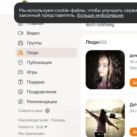
Мы используем cookie-файлы, чтобы улучшить сервис
законный представитель.
Больше информации
Левая
Поиск
Главная
doch roditeley
колонка
по
людям
Видео
Люди
202
Группы
Люди
доч
55 
Публикации
Гро
Игры
Подарки
До
Поздравления
Рекомендации
До
Сменить язык
24 
Рекламодателям
Помощь
Новости
Ещё
До
Мы применяем