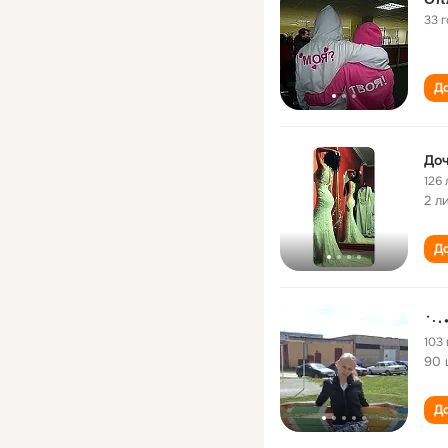
33 
До
Доч
126 
2 л
До
103 
90 
До