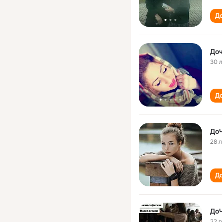
До
Доч
30 
До
До
28 
До
До
22 