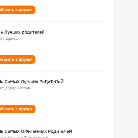
бавить в друзья
ь Лучших родителей
лет
,
Донецк
бавить в друзья
Чь СаМыХ ЛуЧшИх РоДиТеЛеЙ
лет
,
Город Ветров
бавить в друзья
Чь СаМыХ ОФиГеНнЫх РоДиТеЛеЙ
года
,
Каракол (Пржевальск)