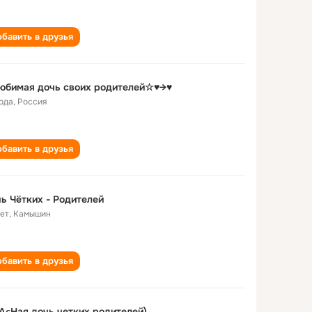
бавить в друзья
юбимая дочь своих родителей☆♥→♥
года
,
Россия
бавить в друзья
ь Чётких - Родителей
лет
,
Камышин
бавить в друзья
ςНая дочь четких родителей)