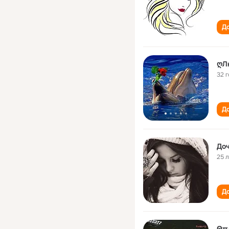
До
ღЛ
32 
До
Доч
25 
До
ΘπА