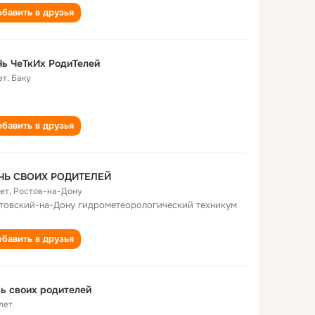
бавить в друзья
ь ЧеТкИх РодиТелей
ет
,
Баку
бавить в друзья
ЧЬ СВОИХ РОДИТЕЛЕЙ
лет
,
Ростов-на-Дону
товский-на-Дону гидрометеорологический техникум
бавить в друзья
ь своих родителей
лет