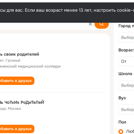
ы для вас. Если ваш возраст менее 13 лет, настроить cooki
Город 
Возрас
ь своих родителей
лет
,
Грозный
зненский медицинский колледж
Школа
бавить в друзья
Вуз
Чь ЧоТкИх РоДиТеЛеЙ
года
,
Москва
Пол
бавить в друзья
Лю