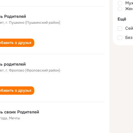
Му
Жен
ь Родителей
Ещё
лет
,
г. Пушкино (Пушкинский район)
Сей
Без
бавить в друзья
ь родителей
лет
,
г. Фролово (Фроловский район)
бавить в друзья
ь своих Родителей
года
,
Мечты