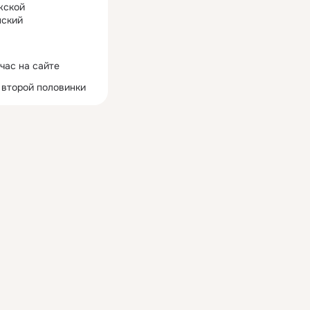
жской
ский
час на сайте
 второй половинки