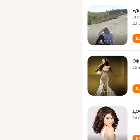
♥До
31 г
23 
До
Оф
25 
До
34 
До