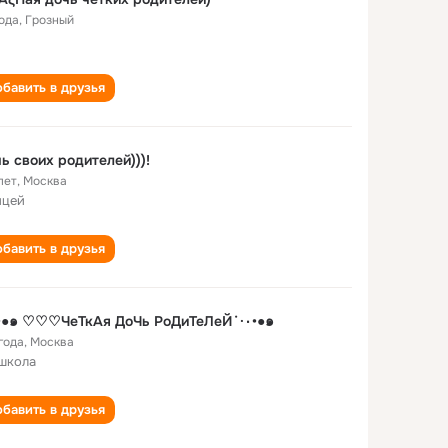
года
,
Грозный
бавить в друзья
ь своих родителей)))!
лет
,
Москва
ицей
бавить в друзья
˙·٠•●๑ ♡♡♡ЧеТкАя ДоЧь РоДиТеЛеЙ˙·٠•●๑
года
,
Москва
школа
бавить в друзья