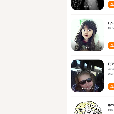
До
ДоЧ
19 л
До
ДО
47 
Рос
До
доч
106 