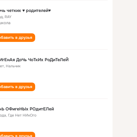
чь четких ♥ родителей♥
од
,
RAY
школа
бавить в друзья
ИгЕнАя ДоЧь ЧоТкИх РоДиТеЛеЙ
лет
,
Нальчик
бавить в друзья
ДОчЬ ОФигеНЫх РОдитЕЛей
года
,
Где Нет НИкОго
бавить в друзья