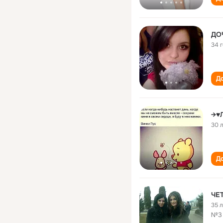
ДО
34 
До
→♥
30 
До
ЧЕ
35 
№3