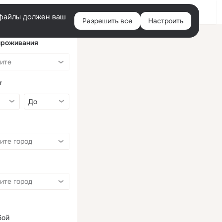
Войти
e-файлы должен ваш
Разрешить все
Настроить
Правая
колонка
проживания
т
бой