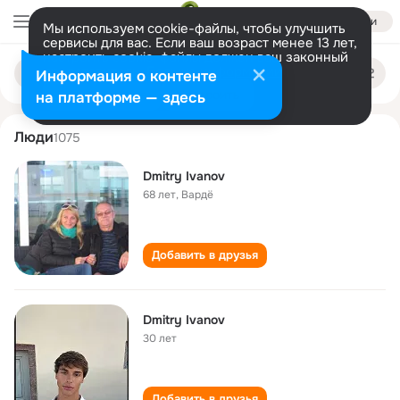
Войти
Мы используем cookie-файлы, чтобы улучшить
сервисы для вас. Если ваш возраст менее 13 лет,
настроить cookie-файлы должен ваш законный
dmitry ivanov
Поиск
представитель.
Больше информации
Информация о контенте
по
людям
Разрешить все
Настроить
на платформе — здесь
Люди
1075
Dmitry Ivanov
68 лет
,
Вардё
Добавить в друзья
Dmitry Ivanov
30 лет
Добавить в друзья