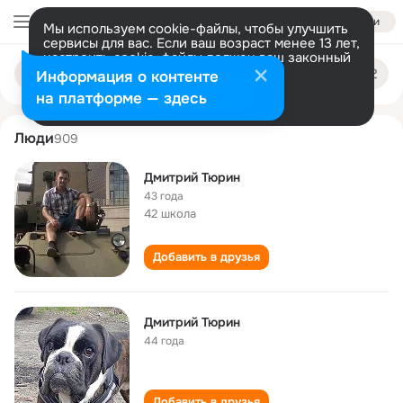
Войти
Мы используем cookie-файлы, чтобы улучшить
сервисы для вас. Если ваш возраст менее 13 лет,
настроить cookie-файлы должен ваш законный
dmitriy tyurin
Поиск
представитель.
Больше информации
Информация о контенте
по
людям
Разрешить все
Настроить
на платформе — здесь
Люди
909
Дмитрий Тюрин
43 года
42 школа
Добавить в друзья
Дмитрий Тюрин
44 года
Добавить в друзья