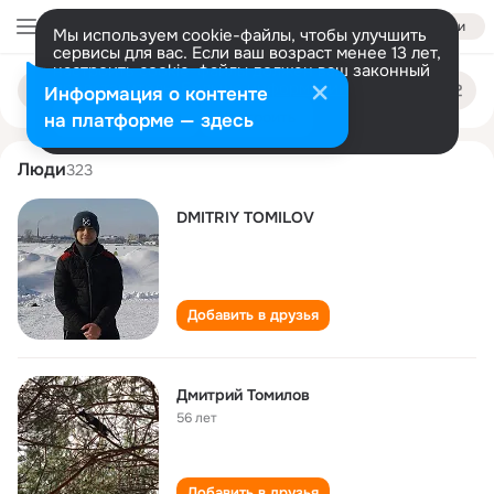
Войти
Мы используем cookie-файлы, чтобы улучшить
сервисы для вас. Если ваш возраст менее 13 лет,
настроить cookie-файлы должен ваш законный
dmitriy tomilov
Поиск
представитель.
Больше информации
Информация о контенте
по
людям
Разрешить все
Настроить
на платформе — здесь
Люди
323
DMITRIY TOMILOV
Добавить в друзья
Дмитрий Томилов
56 лет
Добавить в друзья