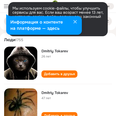
Войти
Мы используем cookie-файлы, чтобы улучшить
сервисы для вас. Если ваш возраст менее 13 лет,
настроить cookie-файлы должен ваш законный
dmitriy tokarev
Поиск
представитель.
Больше информации
Информация о контенте
по
людям
Разрешить все
Настроить
на платформе — здесь
Люди
1755
Dmitriy Tokarev
26 лет
Добавить в друзья
Dmitriy Tokarev
47 лет
Добавить в друзья