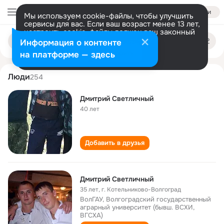
Войти
Мы используем cookie-файлы, чтобы улучшить
сервисы для вас. Если ваш возраст менее 13 лет,
настроить cookie-файлы должен ваш законный
dmitriy svetlichniy
Поиск
представитель.
Больше информации
Информация о контенте
по
людям
Разрешить все
Настроить
на платформе — здесь
Люди
254
Дмитрий Светличный
40 лет
Добавить в друзья
Дмитрий Светличный
35 лет
,
г. Котельниково-Волгоград
ВолГАУ, Волгоградский государственный
аграрный университет (бывш. ВСХИ,
ВГСХА)