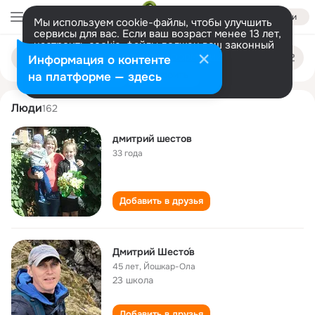
Войти
Мы используем cookie-файлы, чтобы улучшить
сервисы для вас. Если ваш возраст менее 13 лет,
настроить cookie-файлы должен ваш законный
dmitriy shestov
Поиск
представитель.
Больше информации
Информация о контенте
по
людям
Разрешить все
Настроить
на платформе — здесь
Люди
162
дмитрий шестов
33 года
Добавить в друзья
Дмитрий Шесто́в
45 лет
,
Йошкар-Ола
23 школа
Добавить в друзья